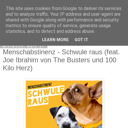
This site uses cookies from Google to deliver its services
and to analyze traffic. Your IP address and user-agent are
shared with Google along with performance and security
metrics to ensure quality of service, generate usage
statistics, and to detect and address abuse.
▼
LEARN MORE
GOT IT
Mittwoch, März 27
Menschabstinenz - Schwule raus (feat.
Joe Ibrahim von The Busters und 100
Kilo Herz)