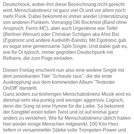
Deutschrock, wobei ihm diese Bezeichnung nicht gerecht
wird. Menschabstinenz ist ganz viel Oi und vor allem noch
mehr Punk. Dabei bekommt er immer wieder Unterstützung
von anderen Punkern. Vorrangig Olli Bockmist (
Band ohne
Anspruch, Ferris MC
), aber auch Urgesteine wie Toifel
(
Berliner Weisse
) oder Christian Schilgen aka Ahoi Boi
(
Egotronic
und andere Audiolith-Bands). Mit Egotronic gab
es sogar eine gemeinsame Split-Single. Und dabei gab es,
wie für Oi typisch, immer gegrölten Deutschpunk mit
Refrains, die zum Pogo einladen.
Diesen Freitag erscheint nun also eine weitere Single mit
dem provokanten Titel "Schwule raus", die die erste
Auskopplung aus dem kommenden Album "Testoster
On/Off" darstellt.
Ganz anders zur bisherigen Menschabstinenz-Musik wird es
diesmal sehr ska-punkig und weniger aggressiv. Logisch,
denn der Song ist eine Hymne für die Liebe. So bekommt
der Songtitel einen tollen Twist und ist auf einmal ganz
anders zu verstehen. Wie für Menschabstinenz üblich haben
hier wieder einige Menschen mitgewirkt. 100 Kilo Herz
liefern in versammelter Stärke volle Trompeten-Power und