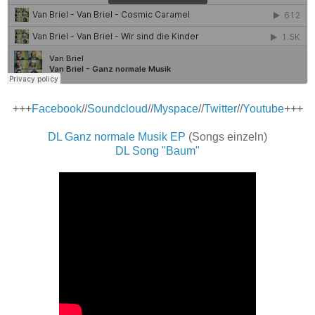
+++
Facebook
//
Soundcloud
//
Myspace
//
Twitter
//
Youtube
+++
DL Ganz normale Musik EP
(Songs einzeln)
DL Song "Baum"