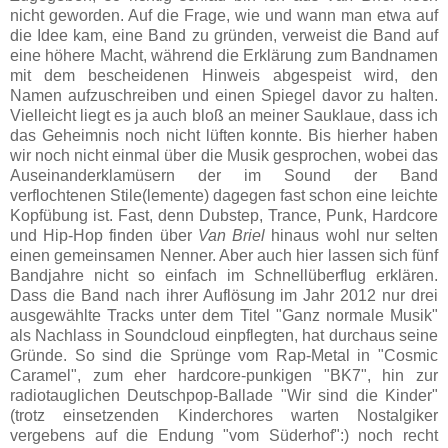
nicht geworden. Auf die Frage, wie und wann man etwa auf
die Idee kam, eine Band zu gründen, verweist die Band auf
eine höhere Macht, während die Erklärung zum Bandnamen
mit dem bescheidenen Hinweis abgespeist wird, den
Namen aufzuschreiben und einen Spiegel davor zu halten.
Vielleicht liegt es ja auch bloß an meiner Sauklaue, dass ich
das Geheimnis noch nicht lüften konnte. Bis hierher haben
wir noch nicht einmal über die Musik gesprochen, wobei das
Auseinanderklamüsern der im Sound der Band
verflochtenen Stile(lemente) dagegen fast schon eine leichte
Kopfübung ist. Fast, denn Dubstep, Trance, Punk, Hardcore
und Hip-Hop finden über
Van Briel
hinaus wohl nur selten
einen gemeinsamen Nenner. Aber auch hier lassen sich fünf
Bandjahre nicht so einfach im Schnellüberflug erklären.
Dass die Band nach ihrer Auflösung im Jahr 2012 nur drei
ausgewählte Tracks unter dem Titel "Ganz normale Musik"
als Nachlass in Soundcloud einpflegten, hat durchaus seine
Gründe. So sind die Sprünge vom Rap-Metal in "Cosmic
Caramel", zum eher hardcore-punkigen "BK7", hin zur
radiotauglichen Deutschpop-Ballade "Wir sind die Kinder"
(trotz einsetzenden Kinderchores warten Nostalgiker
vergebens auf die Endung "vom Süderhof":) noch recht