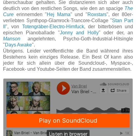
überschaubar gehalten. Sie distanzieren sich aber auch
deutlich von den restlichen Songs, wie den an spacige
The
Cure
erinnernden "
Hej Mama
" und "
Roxstars
", der 80er-
verliebten Synthpop-Glamrock-Trancore-Collage "
Stan Part
II
", von
Totengräber-Electro-Hirnfuck
, der bitterbösen und
epischen Pianoballade "
Jonny and Holly
" oder der, an
Manson
angelehnten, Psycho-Goth-Industrial-Hitsingle
"
Days Awake
".
Übrigens. Leider veröffentlichte die Band während ihres
Bestehens kein einziges Release. Ein Best Of kann also
jeder für sich allein über die Soundcloud-, Myspace-,
Facebook- und Youtube-Seiten der Band zusammenstellen.