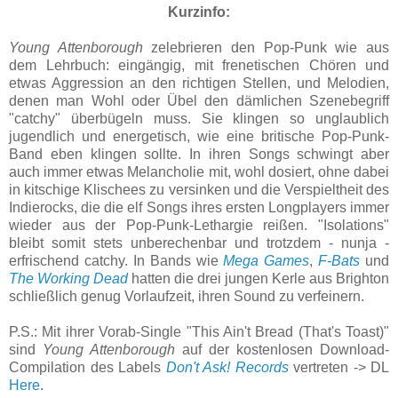
Kurzinfo:
Young Attenborough
zelebrieren den Pop-Punk wie aus
dem Lehrbuch: eingängig, mit frenetischen Chören und
etwas Aggression an den richtigen Stellen, und Melodien,
denen man Wohl oder Übel den dämlichen Szenebegriff
"catchy" überbügeln muss. Sie klingen so unglaublich
jugendlich und energetisch, wie eine britische Pop-Punk-
Band eben klingen sollte. In ihren Songs schwingt aber
auch immer etwas Melancholie mit, wohl dosiert, ohne dabei
in kitschige Klischees zu versinken und die Verspieltheit des
Indierocks, die die elf Songs ihres ersten Longplayers immer
wieder aus der Pop-Punk-Lethargie reißen. "Isolations"
bleibt somit stets unberechenbar und trotzdem - nunja -
erfrischend catchy. In Bands wie
Mega Games
,
F-Bats
und
The Working Dead
hatten die drei jungen Kerle aus Brighton
schließlich genug Vorlaufzeit, ihren Sound zu verfeinern.
P.S.: Mit ihrer Vorab-Single "This Ain't Bread (That's Toast)"
sind
Young Attenborough
auf der kostenlosen Download-
Compilation des Labels
Don't Ask! Records
vertreten -> DL
Here
.