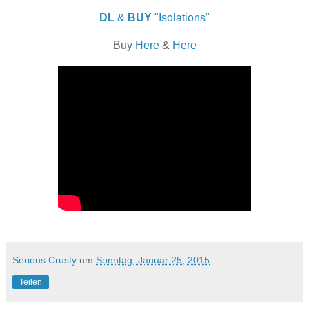
DL
&
BUY
"Isolations"
Buy
Here
&
Here
Serious Crusty
um
Sonntag, Januar 25, 2015
Teilen