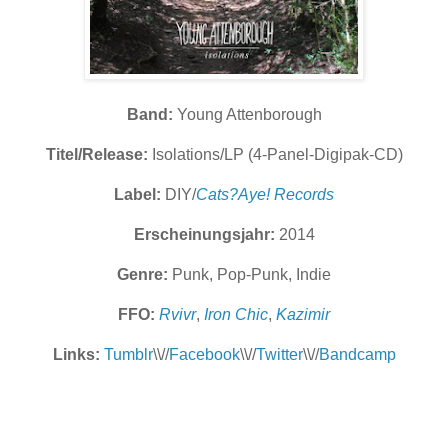
Band:
Young Attenborough
Titel/Release:
Isolations/LP (4-Panel-Digipak-CD)
Label:
DIY/
Cats?Aye! Records
Erscheinungsjahr:
2014
Genre:
Punk, Pop-Punk, Indie
FFO:
Rvivr
,
Iron Chic
,
Kazimir
Links:
Tumblr
\\//
Facebook
\\//
Twitter
\\//
Bandcamp