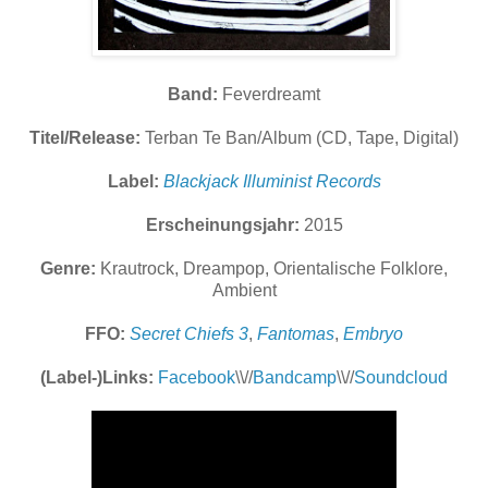
Band:
Feverdreamt
Titel/Release:
Terban Te Ban/Album (CD, Tape, Digital)
Label:
Blackjack Illuminist Records
Erscheinungsjahr:
2015
Genre:
Krautrock, Dreampop, Orientalische Folklore,
Ambient
FFO:
Secret Chiefs 3
,
Fantomas
,
Embryo
(Label-)Links:
Facebook
\\//
Bandcamp
\\//
Soundcloud