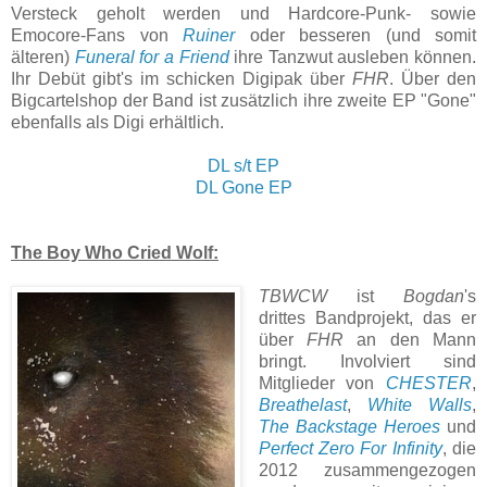
Versteck geholt werden und Hardcore-Punk- sowie
Emocore-Fans von
Ruiner
oder besseren (und somit
älteren)
Funeral for a Friend
ihre Tanzwut ausleben können.
Ihr Debüt gibt's im schicken Digipak über
FHR
. Über den
Bigcartelshop der Band ist zusätzlich ihre zweite EP "Gone"
ebenfalls als Digi erhältlich.
DL s/t EP
DL Gone EP
The Boy Who Cried Wolf:
TBWCW
ist
Bogdan
's
drittes Bandprojekt, das er
über
FHR
an den Mann
bringt. Involviert sind
Mitglieder von
CHESTER
,
Breathelast
,
White Walls
,
The Backstage Heroes
und
Perfect Zero For Infinity
, die
2012 zusammengezogen