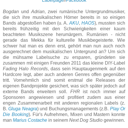
Labelpage
//
Facebook
Bogdan
und
Adrian
, zwei rumänische Untergrundmusiker,
die sich ihre musikalischen Hörner bereits in so einigen
Bands abgestoßen haben (u. A.
AKU
,
HAOS
), mussten sich
bereits frühzeitig mit den Schwierigkeiten einer kaum
beachteten Musikszene herumärgern. Rumänien - nicht
gerade das Mekka für kulturelle Musikbegeisterte. Wie
schwer hat man es denn erst, gehört man nun auch noch
ausgerechnet dem musikalischen Untergrund an? Um sich
die mühsame Labelsuche zu ersparen, gründeten sie
zusammen mit einigen Freunden 2011 das kleine DIY-Label
Fading Halo Records
, dass sein Hauptaugenmerk auf den
Hardcore legt, aber auch anderen Genres offen gegenüber
tritt. Vornehmlich sind somit erstmal die Releases der
eigenen Bandprojekte gesichert, was sich später jedoch auf
externe Bands erweitern soll.
FHR
ist noch immer auf
Sponsoren angewiesen und profitiert zudem aus einer
engen Zusammenarbeit mit anderen regionalen Labels (z.
B.
Gluga Neagra
) und Buchungsmanagements (z.B.
Play Or
Die Booking
). Für's Aufnehmen, Mixen und Mastern konnte
man
Marius Costache
in seinem
Next Dog Studio
gewinnen.