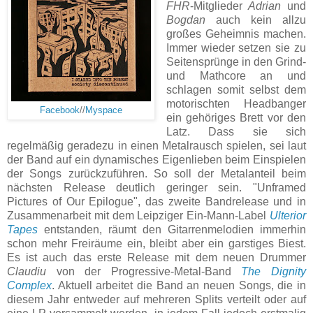
FHR
-Mitglieder
Adrian
und
Bogdan
auch kein allzu
großes Geheimnis machen.
Immer wieder setzen sie zu
Seitensprünge in den Grind-
und Mathcore an und
schlagen somit selbst dem
motorischten Headbanger
Facebook
//
Myspace
ein gehöriges Brett vor den
Latz. Dass sie sich
regelmäßig geradezu in einen Metalrausch spielen, sei laut
der Band auf ein dynamisches Eigenlieben beim Einspielen
der Songs zurückzuführen. So soll der Metalanteil beim
nächsten Release deutlich geringer sein. "Unframed
Pictures of Our Epilogue", das zweite Bandrelease und in
Zusammenarbeit mit dem Leipziger Ein-Mann-Label
Ulterior
Tapes
entstanden, räumt den Gitarrenmelodien immerhin
schon mehr Freiräume ein, bleibt aber ein garstiges Biest.
Es ist auch das erste Release mit dem neuen Drummer
Claudiu
von der Progressive-Metal-Band
The Dignity
Complex
. Aktuell arbeitet die Band an neuen Songs, die in
diesem Jahr entweder auf mehreren Splits verteilt oder auf