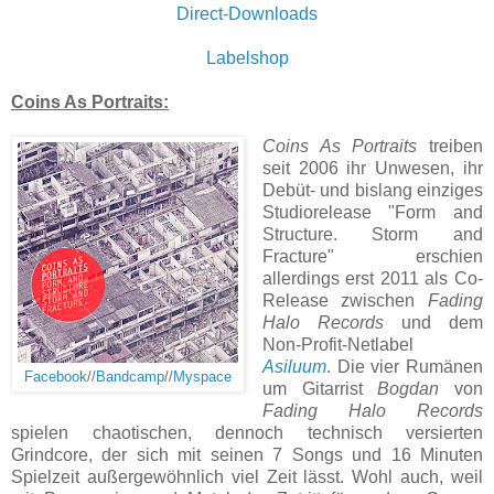
Direct-Downloads
Labelshop
Coins As Portraits:
Coins As Portraits
treiben
seit 2006 ihr Unwesen, ihr
Debüt- und bislang einziges
Studiorelease "Form and
Structure. Storm and
Fracture" erschien
allerdings erst 2011 als Co-
Release zwischen
Fading
Halo Records
und dem
Non-Profit-Netlabel
Asiluum
. Die vier Rumänen
Facebook
//
Bandcamp
//
Myspace
um Gitarrist
Bogdan
von
Fading Halo Records
spielen chaotischen, dennoch technisch versierten
Grindcore, der sich mit seinen 7 Songs und 16 Minuten
Spielzeit außergewöhnlich viel Zeit lässt. Wohl auch, weil