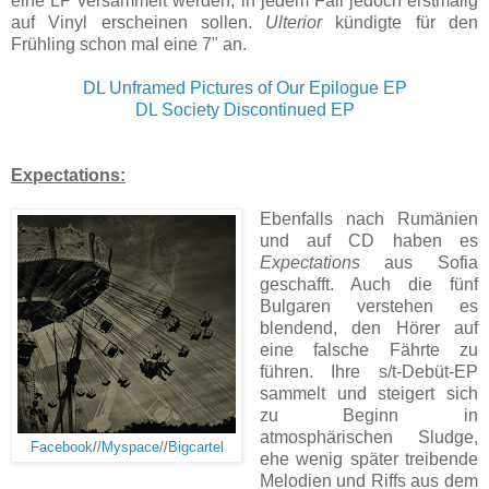
eine LP versammelt werden, in jedem Fall jedoch erstmalig
auf Vinyl erscheinen sollen.
Ulterior
kündigte für den
Frühling schon mal eine 7" an.
DL Unframed Pictures of Our Epilogue EP
DL Society Discontinued EP
Expectations:
Ebenfalls nach Rumänien
und auf CD haben es
Expectations
aus Sofia
geschafft. Auch die fünf
Bulgaren verstehen es
blendend, den Hörer auf
eine falsche Fährte zu
führen. Ihre s/t-Debüt-EP
sammelt und steigert sich
zu Beginn in
atmosphärischen Sludge,
Facebook
//
Myspace
//
Bigcartel
ehe wenig später treibende
Melodien und Riffs aus dem