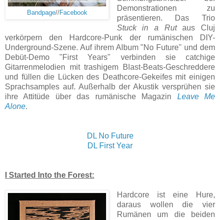
Demonstrationen zu
Bandpage
//
Facebook
präsentieren. Das Trio
Stuck in a Rut
aus Cluj
verkörpern den Hardcore-Punk der rumänischen DIY-
Underground-Szene. Auf ihrem Album "No Future" und dem
Debüt-Demo "First Years" verbinden sie catchige
Gitarrenmelodien mit trashigem Blast-Beats-Geschreddere
und füllen die Lücken des Deathcore-Gekeifes mit einigen
Sprachsamples auf. Außerhalb der Akustik versprühen sie
ihre Attitüde über das rumänische Magazin
Leave Me
Alone
.
DL No Future
DL First Year
I Started Into the Forest:
Hardcore ist eine Hure,
daraus wollen die vier
Rumänen um die beiden