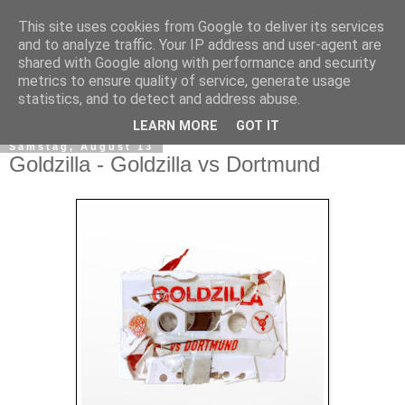
This site uses cookies from Google to deliver its services
and to analyze traffic. Your IP address and user-agent are
shared with Google along with performance and security
metrics to ensure quality of service, generate usage
statistics, and to detect and address abuse.
▼
LEARN MORE
GOT IT
Samstag, August 13
Goldzilla - Goldzilla vs Dortmund