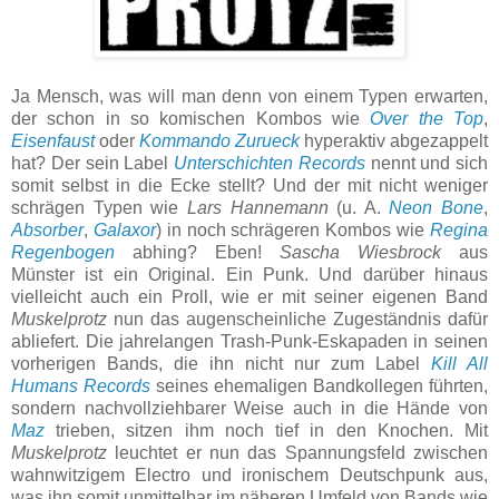
Ja Mensch, was will man denn von einem Typen erwarten,
der schon in so komischen Kombos wie
Over the Top
,
Eisenfaust
oder
Kommando Zurueck
hyperaktiv abgezappelt
hat? Der sein Label
Unterschichten Records
nennt und sich
somit selbst in die Ecke stellt? Und der mit nicht weniger
schrägen Typen wie
Lars Hannemann
(u. A.
Neon Bone
,
Absorber
,
Galaxor
) in noch schrägeren Kombos wie
Regina
Regenbogen
abhing? Eben!
Sascha Wiesbrock
aus
Münster ist ein Original. Ein Punk. Und darüber hinaus
vielleicht auch ein Proll, wie er mit seiner eigenen Band
Muskelprotz
nun das augenscheinliche Zugeständnis dafür
abliefert. Die jahrelangen Trash-Punk-Eskapaden in seinen
vorherigen Bands, die ihn nicht nur zum Label
Kill All
Humans Records
seines ehemaligen Bandkollegen führten,
sondern nachvollziehbarer Weise auch in die Hände von
Maz
trieben, sitzen ihm noch tief in den Knochen. Mit
Muskelprotz
leuchtet er nun das Spannungsfeld zwischen
wahnwitzigem Electro und ironischem Deutschpunk aus,
was ihn somit unmittelbar im näheren Umfeld von Bands wie