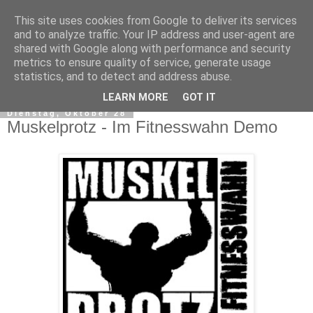
This site uses cookies from Google to deliver its services
and to analyze traffic. Your IP address and user-agent are
shared with Google along with performance and security
metrics to ensure quality of service, generate usage
statistics, and to detect and address abuse.
▼
LEARN MORE
GOT IT
Dienstag, Oktober 28
Muskelprotz - Im Fitnesswahn Demo