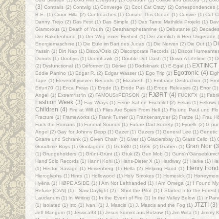
(3)
Contrails
(2)
Contwig
(1)
Converge
(1)
Cool Cat Crazy
(2)
Correspondences
(
B.E.
(1)
Cruor Hilla
(2)
Cuntroaches
(1)
Cursed This Ocean
(1)
Cursive
(1)
Cut Ci
Danny Trejo
(2)
Das Fest
(1)
Das Simple
(1)
Das Tante Mathilda Projekt
(1)
Dav
Glamorous
(1)
Death of Youth
(2)
Deathamphetamine
(1)
Debutante
(2)
Decade
Der Raketenhund
(1)
Der Weg einer Freiheit
(1)
Der Ziemlich & Herr Ungerade
Di
Energiemaschine
(1)
Die Eule im Bart des Judas
(1)
Die Nerven
(2)
Die Out
(1)
Yassin
(1)
Dirt Nap
(1)
Disco//Oslo
(2)
Discorporate Records
(1)
Discos Humeante
Donots
(1)
Doobyis
(1)
Doomhawk
(1)
Double Dot Dash
(1)
Down A Lifetime
(1)
D
EXTINCT
(2)
Dysfunctional
(1)
Déformer
(1)
Dérive
(1)
Dödsknark
(1)
E-Egal
(1)
Egotronic
(4)
Eddie Parrino
(1)
Edgar R.
(2)
Edgar Wasser
(1)
Ego Trip
(1)
Eig
Tape
(1)
Elevenfiftyseven Records
(1)
Elizabeth
(1)
Embrace Destruction
(1)
Emi
Erfurt70
(1)
Erica Freas
(1)
Erode
(1)
Erode Pas
(1)
Erode Releases
(2)
Error
(1)
FJØRT
(4)
Angel
(1)
Extrem*ist*in
(2)
FAMOUSxPERSON
(1)
FUCKFX
(1)
Fabri
Fashion Week
(3)
Fay Wrays
(1)
Feine Sahne Fischfilet
(2)
Felias
(1)
Fellows
Children
(4)
Fire at Will
(1)
Flies Are Spies From Hell
(1)
Flo und Paul und Flo
Fracture
(1)
Frameworks
(1)
Frank Turner
(1)
Frankensnyder
(2)
Fratze
(1)
Frau Hö
Fuck the Romans
(1)
Funeral Sounds
(1)
Future Dad Society
(1)
Fyoelk
(2)
G pun
Angel
(2)
Gay for Johnny Depp
(1)
Gazer
(1)
Gazers
(1)
General Lee
(1)
Genetic 
Gitarre und Schrank
(1)
Given Chain
(1)
Giver
(1)
Glaciersbay
(1)
Glass Cello
(1)
Gran Noir
(3
Goodtime Boys
(1)
Goolagoon
(1)
Goto80
(1)
GrGr
(2)
Graben
(1)
(1)
Grudgeholders
(1)
Grünt-Grünt
(1)
Gtuk
(2)
Gun Mob
(1)
Guns'n'Gänseblümc
Hand'Solo Records
(1)
Hanni Kohl
(1)
Hans-Dieter X
(1)
Hardway
(1)
Harke
(1)
Ha
Henry Fond
(1)
Hector Savage
(1)
Heisenberg
(1)
Hella
(2)
Helping Hand
(1)
Hieroglyphs
(1)
Hints
(1)
Hollowood
(1)
Holy Smokes
(1)
Homesick
(1)
Honeymoo
Hyëna
(1)
HØPE ASIDE
(1)
I Am Not Lefthanded
(1)
I Am Omega
(1)
I Found Mys
Refuse (CAN)
(1)
I Saw Daylight
(2)
I Shot the Pilot
(1)
I Started Into the Forest
Laudanum
(1)
In Writing
(1)
In the Event of Fire
(1)
In the Valley Below
(1)
InPan
JTZT!
(3)
(1)
Isolated
(1)
Itto
(1)
Ivan!
(1)
J. Mascis
(1)
J. Mascis and the Fog
(1)
Jeff Mangum
(1)
Jessica93
(1)
Jesus kommt aus Bützow
(1)
Jim Wiita
(1)
Jimmy K