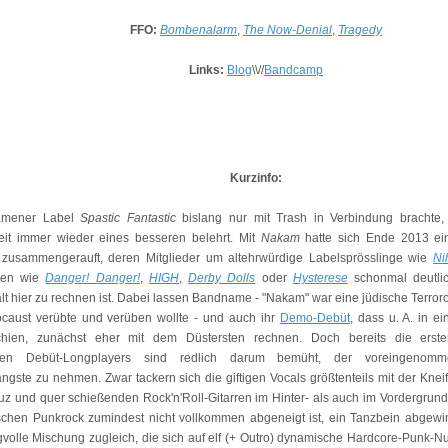
FFO:
Bombenalarm
,
The Now-Denial
,
Tragedy
Links:
Blog
\\//
Bandcamp
Kurzinfo:
amener Label
Spastic Fantastic
bislang nur mit Trash in Verbindung brachte,
it immer wieder eines besseren belehrt. Mit
Nakam
hatte sich Ende 2013 ei
zusammengerauft, deren Mitglieder um altehrwürdige Labelsprösslinge wie
Ni
gen wie
Danger! Danger!
,
HIGH
,
Derby Dolls
oder
Hysterese
schonmal deutli
alt hier zu rechnen ist. Dabei lassen Bandname - "Nakam" war eine jüdische Terror
ocaust verübte und verüben wollte - und auch ihr
Demo-Debüt
, dass u. A. in ei
schien, zunächst eher mit dem Düstersten rechnen. Doch bereits die erst
telten Debüt-Longplayers sind redlich darum bemüht, der voreingenom
gste zu nehmen. Zwar tackern sich die giftigen Vocals größtenteils mit der Knei
reuz und quer schießenden Rock'n'Roll-Gitarren im Hinter- als auch im Vordergrund
chen Punkrock zumindest nicht vollkommen abgeneigt ist, ein Tanzbein abgewi
olle Mischung zugleich, die sich auf elf (+ Outro) dynamische Hardcore-Punk-Nu