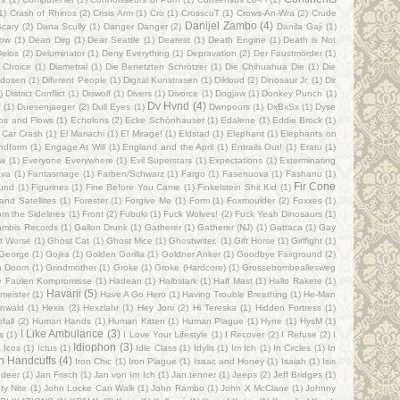
1)
Crash of Rhinos
(2)
Crisis Arm
(1)
Cro
(1)
CrosscuT
(1)
Crows-An-Wra
(2)
Crude
Danijel Zambo
(4)
cary
(2)
Dana Scully
(1)
Danger Danger
(2)
Danila Gaji
(1)
ow
(1)
Dean Dirg
(1)
Dear Seattle
(1)
Dearest
(1)
Death Engine
(1)
Death is Not
Delos
(2)
Deluminator
(1)
Deny Everything
(1)
Depravation
(2)
Der Faustmörder
(1)
 Choice
(1)
Diametral
(1)
Die Benetzten Schrötzer
(1)
Die Chihuahua Die
(1)
Die
sidosen
(1)
Diferent People
(1)
Digital Kunstrasen
(1)
Dikloud
(2)
Dinosaur Jr.
(1)
Dir
)
District Conflict
(1)
Diswolf
(1)
Divers
(1)
Divorce
(1)
Dogjaw
(1)
Donkey Punch
(1)
Dv Hvnd
(4)
f
(1)
Duesenjaeger
(2)
Dull Eyes
(1)
Dwnpours
(1)
DxBxSx
(1)
Dyse
bs and Flows
(1)
Echolons
(2)
Ecke Schönhauser
(1)
Edalene
(1)
Eddie Brock
(1)
 Car Crash
(1)
El Mariachi
(1)
El Mirage!
(1)
Eldstad
(1)
Elephant
(1)
Elephants on
ndform
(1)
Engage At Will
(1)
England and the April
(1)
Entrails Out!
(1)
Eratu
(1)
ow
(1)
Everyone Everywhere
(1)
Evil Superstars
(1)
Expectations
(1)
Exterminating
ava
(1)
Fantasmage
(1)
Farben/Schwarz
(1)
Fargo
(1)
Fasenuova
(1)
Fashanu
(1)
Fir Cone
rund
(1)
Figurines
(1)
Fine Before You Came
(1)
Finkelstein Shit Kid
(1)
and Satellites
(1)
Forester
(1)
Forgive Me
(1)
Form
(1)
Foxmoulder
(2)
Foxxes
(1)
om the Sidelines
(1)
Front
(2)
Fubuki
(1)
Fuck Wolves!
(2)
Fuck Yeah Dinosaurs
(1)
ambis Records
(1)
Gallon Drunk
(1)
Gatherer
(1)
Gatherer (NJ)
(1)
Gattaca
(1)
Gay
t Worse
(1)
Ghost Cat
(1)
Ghost Mice
(1)
Ghostwriter.
(1)
Gift Horse
(1)
Girlfight
(1)
George
(1)
Gojira
(1)
Golden Gorilla
(1)
Goldner Anker
(1)
Goodbye Fairground
(2)
n Doom
(1)
Grindmother
(1)
Groke
(1)
Groke (Hardcore)
(1)
Grossebombeallesweg
ie Faulen Kompromisse
(1)
Hadean
(1)
Halbstark
(1)
Half Mast
(1)
Hallo Rakete
(1)
Havarii
(5)
meister
(1)
Have A Go Hero
(1)
Having Trouble Breathing
(1)
He-Man
nwald
(1)
Hexis
(2)
Hexzlahr
(1)
Hey Joni
(2)
Hi Tereska
(1)
Hidden Fortress
(1)
fall
(2)
Human Hands
(1)
Human Kitten
(1)
Human Plague
(1)
Hyne
(1)
HysM
(1)
I Like Ambulance
(3)
s
(1)
I Love Your Lifestyle
(1)
I Recover
(2)
I Refuse
(2)
I
Idiophon
(3)
)
Icos
(1)
Ictus
(1)
Idle Class
(1)
Idylls
(1)
Im Ich
(1)
In Circles
(1)
In
sh Handcuffs
(4)
Iron Chic
(1)
Iron Plague
(1)
Isaac and Honey
(1)
Isaiah
(1)
Isis
ndeer
(1)
Jan Frisch
(1)
Jan von Im Ich
(1)
Jan.tenner
(1)
Jeeps
(2)
Jeff Bridges
(1)
ty Nite
(1)
John Locke Can Walk
(1)
John Rambo
(1)
John X McClane
(1)
Johnny