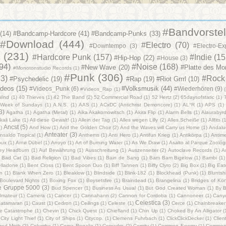
#Bandvorstel
(14)
#Bandcamp-Hardcore
(41)
#Bandcamp-Punks
(33)
#Download
(444)
#Electro
(70)
#Downtempo
(3)
#Electro-Ex
e
(231)
#Hardcore Punk
(157)
#Indie
(15
#Hip-Hop
(22)
#House
(3)
(94)
#Noise
(168)
#New Wave
(20)
#Platte des Mo
#Monotonstudio Records
(1)
#Punk
(306)
63)
#Rock
#Psychedelic
(19)
#Rap
(19)
#Riot Grrrl
(10)
ideos
(15)
#Volksmusik
(44)
#Videos_Punk
(6)
#Wiederhören
(9)
#Videos_Rap
(1)
Wind
(1)
40 Thieves
(1)
42 The Band
(2)
52 Commercial Road
(1)
52 Hertz
(2)
65daysofstatic
(1)
 Week of Sundays
(1)
A.N.S.
(1)
AAS
(1)
ACxDC (Antichrist Demoncore)
(1)
AL°R
(1)
APS
(1)
3)
Agatha
(1)
Agatha (Metal)
(1)
Aika Akakomowitsch
(1)
Akira Flip
(1)
Alarm Bells
(1)
Alaurabyr
kali Lake
(1)
All diese Gewalt!
(1)
Allein der Tag
(1)
Alles wegen Lilly
(2)
Alles.Scheiße
(1)
Allfits
(
Ancst
(5)
)
And How
(1)
And the Golden Choir
(2)
And the Waves will Carry us Home
(1)
Andalu
Anteater
(3)
nsaldo Tropical
(1)
Anthems‎
(1)
Anti Hero
(1)
Antifun Krieg
(1)
Antikörpa
(1)
Antim
oux
(1)
Arnø Dübel
(1)
Arroyo
(1)
Art of Burning Water
(1)
As We Draw
(1)
Asalto al Parque Zoológ
ey Headburn
(1)
Auf Bewährung
(1)
Ausschreitung
(1)
Auszenseiter
(2)
Autoclave Records
(1)
A
 Bad Cat
(1)
Bad Religion
(1)
Bad Vibes
(1)
Bain de Sang
(1)
Bam Bam Bigelow
(1)
Bambi
(1)
lladone
(1)
Bent Cross
(1)
Bent Spoon Duo
(1)
Biff Tannen
(1)
Biffy Clyro
(2)
Big Box
(1)
Big Eat
an
(1)
Blank When Zero
(1)
Bleaklow
(1)
Blindside
(1)
Blink-182
(1)
Blockhead (Punk)
(1)
Bluntshi
Boulevard Nights
(1)
Boxing Fox
(1)
Boysetsfire
(1)
Braindead
(1)
Brangelina
(1)
Bridges of Kö
le Gruppe 5000
(3)
Bud Spencer
(1)
Business As Usual
(1)
But God Created Woman
(1)
By B
lmateur
(1)
Camera
(1)
Cancer
(1)
Cannahann
(2)
Cannon for Cordoba
(1)
Cannoneer
(1)
Cany
Celestica
(3)
atamaran
(1)
Caust
(1)
Cedron
(1)
Ceilings
(1)
Celeste
(1)
Cerce
(1)
Chainbreaker
e Catastrophe
(1)
Chevin
(1)
Chick Quest
(1)
Chiefland
(1)
Chin Up
(1)
Choked By An Alligator
(
City Light Thief
(1)
City of Ships
(1)
Citycop.
(1)
Clemens Fuhrbach
(1)
ClickClickDecker
(1)
Client
red Moth
(2)
Columbo
(1)
Coma Regalia
(1)
Comadre
(2)
Comity
(1)
Common Enemy
(1)
Common