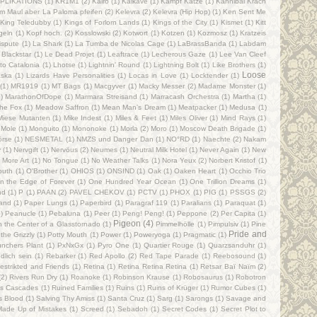
PLIKATIONS
(1)
KR1M1
(2)
Kairo
(1)
Kalkavé
(1)
Kampf Katze
(1)
Kannibal Krach
m Maul aber La Paloma pfeifen
(2)
Kelevra
(2)
Kelevra (Hip Hop)
(1)
Ken Sent Me
King Teledubby
(1)
Kings of Forlorn Lands
(1)
Kings of the City
(1)
Kismet
(1)
Kitt
geln
(1)
Kopf hoch.
(2)
Kosslowski
(2)
Kotwort
(1)
Kotzen
(1)
Kozmosz
(1)
Kratzeis
ispute
(1)
La Shark
(1)
La Tumba de Nicolas Cage
(1)
LaBrassBanda
(1)
Labdam
 Blackstar
(1)
Le Dead Projet
(1)
Leaftrace
(1)
Lecherous Gaze
(1)
Lee Van Cleef
 to Catalonia
(1)
Lhotse
(1)
Lightnin' Round
(1)
Lightning Bolt
(1)
Like Brothers
(1)
Loose
aska
(1)
Lizards Have Personalities
(1)
Locas in Love
(1)
Locktender
(1)
(1)
MR1919
(1)
MT Bags
(1)
Macgyver
(1)
Macky Messer
(2)
Madame Monster
(1)
)
MarathonOfDope
(1)
Marmara Streisand
(1)
Marracash Orchestra
(1)
Martha
(1)
he Fox
(1)
Meadow Saffron
(1)
Mean Man's Dream
(1)
Meatpacker
(1)
Medusa
(1)
Miese Mutanten
(1)
Mike Indest
(1)
Miles & Feet
(1)
Miles Oliver
(1)
Mind Rays
(1)
Mole
(1)
Monguito
(1)
Mononoke
(1)
Morla
(2)
Moro
(1)
Moscow Death Brigade
(1)
rse
(1)
NESMETAL
(1)
NMZS und Danger Dan
(1)
NO°RD
(1)
Naechte
(2)
Nakam
v
(1)
Nervgift
(1)
Nervöus
(2)
Neumes
(1)
Neutral Milk Hotel
(1)
Never Again
(1)
New
 More Art
(1)
No Tongue
(1)
No Weather Talks
(1)
Nora Yeux
(2)
Norbert Kristof
(1)
outh
(1)
O'Brother
(1)
OHIOS
(1)
ONSIND
(1)
Oak
(1)
Oaken Heart
(1)
Occhio Trio
n the Edge of Forever
(1)
One Hundred Year Ocean
(1)
One Trillion Dreams
(1)
nd
(1)
P
(1)
PAAN
(2)
PAVEL CHEKOV
(1)
PCTV
(1)
PHOX
(1)
PIG
(1)
PSSGS
(2)
and
(1)
Paper Lungs
(1)
Paperbird
(1)
Paragraf 119
(1)
Paralians
(1)
Paraquat
(1)
)
Peanucle
(1)
Pebaluna
(1)
Peer
(1)
Peng! Peng!
(1)
Peppone
(2)
Per Capita
(1)
Pigeon
(4)
in the Center of a Glasstornado
(1)
Pimmelhölle
(1)
Pimpulsiv
(1)
Pine
Pride and
the Grizzly
(1)
Potty Mouth
(1)
Power
(1)
Poweryoga
(1)
Pragmatic
(1)
nchers Plant
(1)
PxNxGx
(1)
Pyro One
(1)
Quartier Rouge
(1)
Quarzsanduhr
(1)
lich sein
(1)
Rebarker
(1)
Red Apollo
(2)
Red Tape Parade
(1)
Reebosound
(1)
estrikted and Friends
(1)
Retina
(1)
Retina Retina Retina
(1)
Retsar Baï Naïm
(2)
(2)
Rivers Run Dry
(1)
Roanoke
(1)
Robinson Krause
(1)
Robosaurus
(1)
Robotron
s Cascades
(1)
Ruined Families
(1)
Ruins
(1)
Ruins of Krüger
(1)
Rumor Cubes
(1)
's Blood
(1)
Salving Thy Amiss
(1)
Santa Cruz
(1)
Sarg
(1)
Sarongs
(1)
Savage and
Made Up of Mistakes
(1)
Screed
(1)
Sebadoh
(1)
Secret Codes
(1)
Secret Plot to