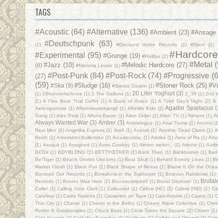
TAGS
#Acoustic
(64)
#Alternative
(136)
#Ambient
(23)
#Ansage
#Deutschpunk
(63)
(1)
#Discount Horse Records
(1)
#Djent
(1)
#Hardcor
#Experimental
(95)
#Grunge
(19)
#Halifax
(2)
#Metal
#Jazz
(10)
#Melodic Hardcore
(27)
(6)
#Mamma Leone
(1)
#Post-Punk
(84)
#Post-Rock
(74)
#Progressive
(
(27)
(59)
#Sludge
(16)
#Stoner Rock
(25)
#V
#Ska
(9)
#Stereo Dasein
(1)
20 Liter Yoghurt
(3)
(1)
19hundertschnee
(1)
2 The Gallows
(1)
2_38
(1)
2nd 
(1)
A Fine Boat That Coffin
(1)
A State of Grace
(1)
A Tired Day's Night
(2)
A
Agador Spartacus
(
Aereogramme
(1)
Affenmesserkampf
(1)
Afterlife Kids
(2)
Gang
(1)
Alex Park
(1)
Alfons Bauer
(1)
Alien Order
(1)
Alien TV
(1)
Aliment
(1)
Al
Always Wanted War
(3)
Amber
(3)
Ambielogue
(1)
Anal Trump
(1)
Anchor
(1
Real Men
(1)
Angelika Express
(1)
AniA
(1)
Anorak
(1)
Another Dead Clown
(1)
A
Reich
(1)
Arbeitstitel:Bullenblut
(2)
Arcadecoma.
(1)
Arktika
(1)
Arms of Ra
(1)
Arn
(1)
Assault‎
(1)
Assigned
(1)
Astro Cowboy
(1)
Atmen weiter...
(2)
Attune
(1)
Audr
BCGs
(1)
BDYBLDNG
(1)
BETTYŒTKER
(1)
Back Then
(1)
Backburner
(1)
Bad
Be!Tiger
(1)
Beach Ghettö Unicörns
(1)
Bear Skull
(1)
Behind Enemy Lines
(1)
Be
Market Crash
(1)
Black Pus
(1)
Black Shape of Nexus
(1)
Blame It On the Oce
Bombed Out Records
(1)
Boredoms in the Bathroom
(1)
Bosnian Rainbows
(1)
Bruta
Records
(1)
Brooks Was Here
(2)
Brucexcampbell
(1)
Brutal Deceiver
(1)
Caller
(1)
Calling Gina Clark
(1)
Calloused
(1)
Callow (HC)
(2)
Callow (IND)
(1)
Ca
Careless
(1)
Carrie Nations
(1)
Cassettes on Tape
(1)
Cast Ashore
(1)
Castro
(1)
C
This City
(1)
Chaver
(1)
Cheers in the Belfry
(1)
Cheery Wave Collective
(1)
Cher
Rottler & Galakomplex
(1)
Chuck Bass
(1)
Circle Takes the Square
(2)
Citizen
(1)
Cold Season
(1)
Cold War Everyday
(1)
Coldburn
(1)
Collide and Discord
(1)
Colo