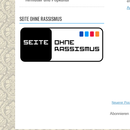
Hirnfutter und Popkultur
e
A
SEITE OHNE RASSISMUS
Neuerer Pos
Abonnieren