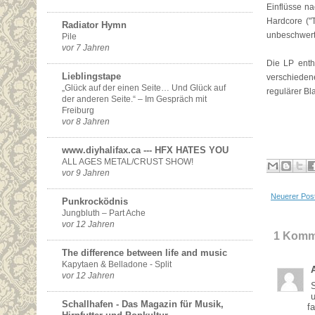
Einflüsse na
Hardcore ("T
Radiator Hymn
unbeschwerte
Pile
vor 7 Jahren
Die LP enth
Lieblingstape
verschieden
„Glück auf der einen Seite… Und Glück auf
regulärer Bla
der anderen Seite.“ – Im Gespräch mit
Freiburg
vor 8 Jahren
www.diyhalifax.ca --- HFX HATES YOU
ALL AGES METAL/CRUST SHOW!
vor 9 Jahren
Neuerer Pos
Punkrocködnis
Jungbluth – Part Ache
vor 12 Jahren
1 Komm
The difference between life and music
Kapytaen & Belladone - Split
vor 12 Jahren
Schallhafen - Das Magazin für Musik,
f