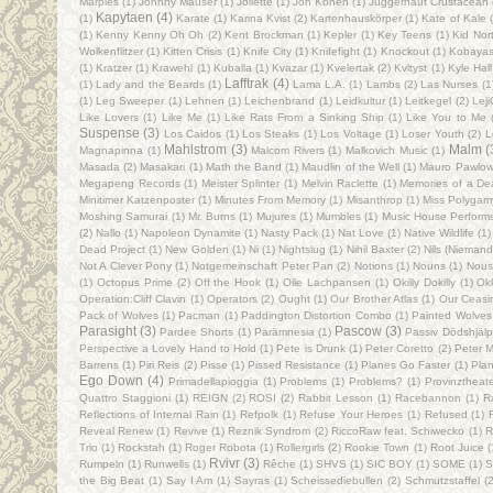
Marples
(1)
Johnny Mauser
(1)
Joliette
(1)
Jon Kohen
(1)
Juggernaut Crustacean
Kapytaen
(4)
(1)
Karate
(1)
Karina Kvist
(2)
Kartenhauskörper
(1)
Kate of Kale
(1)
Kenny Kenny Oh Oh
(2)
Kent Brockman
(1)
Kepler
(1)
Key Teens
(1)
Kid Nor
Wolkenflitzer
(1)
Kitten Crisis
(1)
Knife City
(1)
Knifefight
(1)
Knockout
(1)
Kobayas
(1)
Kratzer
(1)
Krawehl
(1)
Kuballa
(1)
Kvazar
(1)
Kvelertak
(2)
Kvltyst
(1)
Kyle Hall
Lafftrak
(4)
(1)
Lady and the Beards‎
(1)
Lama L.A.
(1)
Lambs
(2)
Las Nurses
(1
(1)
Leg Sweeper
(1)
Lehnen
(1)
Leichenbrand
(1)
Leidkultur
(1)
Leitkegel
(2)
Lej
Like Lovers
(1)
Like Me‎
(1)
Like Rats From a Sinking Ship
(1)
Like You to Me
Suspense
(3)
Los Caidos
(1)
Los Steaks
(1)
Los Voltage
(1)
Loser Youth
(2)
L
Mahlstrom
(3)
Malm
(
Magnapinna
(1)
Malcom Rivers
(1)
Malkovich Music
(1)
Masada
(2)
Masakari
(1)
Math the Band
(1)
Maudlin of the Well
(1)
Mauro Pawlow
Megapeng Records
(1)
Meister Splinter
(1)
Melvin Raclette
(1)
Memories of a D
Minitimer Katzenposter
(1)
Minutes From Memory
(1)
Misanthrop
(1)
Miss Polygam
Moshing Samurai
(1)
Mr. Burns
(1)
Mujures
(1)
Mumbles
(1)
Music House Performs
(2)
Nallo
(1)
Napoleon Dynamite
(1)
Nasty Pack
(1)
Nat Love
(1)
Native Wildlife
(1)
Dead Project
(1)
New Golden
(1)
Ni
(1)
Nightslug
(1)
Nihil Baxter
(2)
Nils (Niemand
Not A Clever Pony
(1)
Notgemeinschaft Peter Pan
(2)
Notions
(1)
Nouns
(1)
Nous
(1)
Octopus Prime
(2)
Off the Hook
(1)
Oile Lachpansen
(1)
Okilly Dokilly
(1)
Ok
Operation:Cliff Clavin
(1)
Operators
(2)
Ought
(1)
Our Brother Atlas
(1)
Our Ceasi
Pack of Wolves
(1)
Pacman
(1)
Paddington Distortion Combo
(1)
Painted Wolves
Parasight
(3)
Pascow
(3)
Pardee Shorts
(1)
Parämnesia
(1)
Passiv Dödshjälp
Perspective a Lovely Hand to Hold
(1)
Pete is Drunk
(1)
Peter Coretto
(2)
Peter M
Barrens
(1)
Piri Reis
(2)
Pisse
(1)
Pissed Resistance
(1)
Planes Go Faster
(1)
Pla
Ego Down
(4)
Primadellapioggia
(1)
Problems
(1)
Problems?
(1)
Provinztheat
Quattro Staggioni
(1)
REIGN
(2)
ROSI
(2)
Rabbit Lesson
(1)
Racebannon
(1)
R
Reflections of Internal Rain
(1)
Refpolk
(1)
Refuse Your Heroes
(1)
Refused
(1)
Reveal Renew
(1)
Revive
(1)
Reznik Syndrom
(2)
RiccoRaw feat. Schiwecko
(1)
R
Trio
(1)
Rockstah
(1)
Roger Robota
(1)
Rollergirls
(2)
Rookie Town
(1)
Root Juice
(
Rvivr
(3)
Rumpeln
(1)
Runwells
(1)
Rêche
(1)
SHVS
(1)
SIC BOY
(1)
SOME
(1)
the Big Beat
(1)
Say I Am
(1)
Sayras
(1)
Scheissediebullen
(2)
Schmutzstaffel
(2