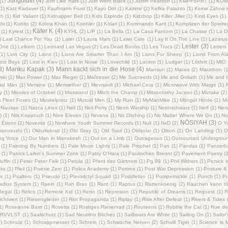
Jungbluth
(4)
(1)
Just Like Rats
(1)
Just Went Black
(1)
Justin Pearson
(1)
KMPFSPRT
(1)
KOM
(1)
Katz Kadaver
(1)
Kaufmann Frust
(1)
Kayo Dot
(1)
Kazimir
(2)
Kefka Palazzo
(1)
Keine Zähne i
th
(1)
Kid Valiant
(1)
Kidnapper Bell
(1)
Kids Explode
(1)
Kidzbop
(1)
Killer Jiller
(1)
Kind Eyes
(1)
hi
(1)
Kobito
(2)
Kobra Khan
(1)
Koehler
(1)
Kolari
(1)
Kommando Kant
(1)
Komplizen der Spielre
Käfer K
(4)
(1)
Kyrest
(1)
KŸHL
(2)
L/P‎
(1)
La Bella
(1)
La Casa Fantom
(1)
La Chasse
(1)
La D
)
Last Chance For You
(1)
Later
(1)
Laura Mars
(1)
Lawn Care
(1)
Lay It On The Line
(1)
Lazarus
Lester
(3)
iOne
(1)
Lelkem
(1)
Leonard Las Vegas
(2)
Les Dead Boobs
(1)
Les Trucs
(2)
Letters
(1)
Lion City
(1)
Lions
(1)
Lions Are Smarter Than I Am
(1)
Lions For Sheep
(1)
Lions From Al
ost Boys
(2)
Lost in Kiev
(1)
Lost in Noise
(1)
Lovechild
(1)
Lucent
(1)
Ludger
(1)
Lötfett
(1)
MIO
3)
Manku Kapak
(3)
Mann kackt sich in die Hose
(4)
Mansun
(1)
Marais
(2)
Marathon
(1
ski
(1)
Max Power
(1)
Max Rieger
(1)
Maîtresse
(2)
Me Succeeds
(1)
Me and Goliath
(1)
Me and t
ead Man
(1)
Meraine
(1)
Meriwether
(2)
Mevrsavlt
(1)
Michael Cera
(1)
Microwave With Marge
(1)
y
(1)
Missiles of October
(1)
Missstand
(1)
Mitch the Champ
(1)
Mitsoobishy Jacson
(1)
Miztake
(2)
 Fleet Foxes
(1)
Muskelprotz
(1)
Mutoid Men
(1)
My Ruin
(1)
MyManMike
(1)
Möngöl Hörde
(1)
Mö
Nausae
(1)
Nazca Lines
(1)
Neil
(1)
Neil Perry
(1)
Neon Warship
(1)
Neonschwarz
(1)
Nerf
(1)
Ner
)
(1)
Nils Koppruch
(1)
Nine Eleven
(1)
Nirvana
(1)
No Ditching
(1)
No Matter Where We Go
(1)
No
NŌSIYAH
(3)
 Étions
(2)
Noventa
(1)
Nowhere Youth Summer Records
(1)
Null
(1)
NxD
(2)
O Y
kotonushi
(1)
Okkultokrati
(1)
Old Gray
(1)
Old Soul
(1)
Oldsolar
(1)
Olson
(1)
On Landing
(1)
O
ng Voice
(1)
Our Man in Marrakesh
(1)
Out on a Limb
(1)
Outrageous
(1)
Outsourced Undergrou
(1)
Painting By Numbers
(1)
Pale Moon Lights
(1)
Pale Prophet
(1)
Pan
(1)
Pandas
(1)
Panzerb
(1)
Patrick Larkin's Summer Zonk
(1)
Patsy O'Hara
(1)
Paulinchen Brennt
(2)
Pavement Poetry
(2
uffin
(1)
Peter Peter Falk
(1)
Petula
(1)
Pferd des Gärtners
(1)
Pg.99
(1)
Phil Withers
(1)
Picnick 
nks
(1)
Pleil
(1)
Poesie Zero
(1)
Police Academy
(1)
Portree
(1)
Post War Depression
(1)
Posture & 
er
(1)
Psalters
(1)
Pseudo
(1)
Pterodctyl Squad
(1)
Puddleton
(1)
Pumpernickle
(1)
Punch
(1)
Pu
adius System
(1)
Raein
(1)
Rah Bras
(1)
Rant
(1)
Raptus
(1)
Rattenkoenig
(2)
Rauchen kann töd
Regal
(1)
Relics
(1)
Remote Kid
(1)
Reno
(1)
Represion
(1)
Republic of Dreams
(1)
Request
(1)
R
ichtwert
(1)
Riesenglieder
(1)
Riot Propaganda
(1)
Riplay
(1)
Rise After Defeat
(1)
Rivers & Tides
1)
Roseanne Barrr
(1)
Rosetta
(1)
Rostiges Riesenrad
(1)
Routeens
(1)
Rubble the Cat
(1)
Rue de
SRVVLST
(1)
Saalschutz
(1)
Sad Neutrino Bitches
(1)
Sailboats Are White
(1)
Sailing On
(1)
Sailor
)
Schnulz
(1)
Schrappmesser
(1)
Schrein
(1)
Schwache Nerven
(2)
Schwill Tiger
(1)
Science is 