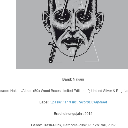
Band:
Nakam
lease:
Nakam/Album (50x Wood Boxes Limited Edition LP, Limited Silver & Regular B
Label:
Spastic Fantastic Records
/
Crapoulet
Erscheinungsjahr:
2015
Genre:
Trash-Punk, Hardcore-Punk, Punk'n'Roll, Punk