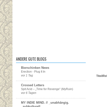
ANDERE GUTE BLOGS
Bierschinken News
Erection - Plug It In
vor 1 Tag
Titel/Re
Crossed Letters
Spit Acid – „Time for Revenge“ (MyRuin)
vor 6 Tagen
MY INDIE MIND. // _unabhängig.
_subkulturell.