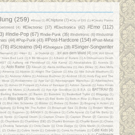
lung
(259)
#Chiptune
(7)
#Brass
(1)
#City of DIS
(1)
#Creaky Planks
#Emo
(112)
#Electronic
(37)
#Electronica
(42)
periment
(4)
3)
#Indie-Pop
(67)
#Indie-Punk
(35)
#Indietronic
(6)
#Industrial
#Post-Hardcore
(154)
nats
(44)
#Pop-Punk
(43)
#Post-Metal
(78)
#Screamo
(94)
#Singer-Songwriter
#Shoegaze
(28)
...tot aus dem Wald
(4)
(Niemand)
(1)
+Hirs+
(1)
...Is Dodelijk
(1)
10K Volt Ghost
7 Years Bad Luck
(1)
8 Bit Weapon
(1)
A Band of Buriers
(1)
A Chihuahua's Death
AST
(1)
Aalfang mit Pferdekopf
(1)
Abe Kamui
(2)
Abrakadabra
(1)
Acerola
(1)
Aldo Raine
(3)
d
(1)
Alenah
(1)
Alerta Antifascista
(1)
Alex Dimez
(1)
Alex Mofa
1)
Almeeva
(1)
Alpinist
(1)
Alright The Captain
(1)
Alta
(1)
Alte Schule Masthorn
(1)
cía
(1)
Andorra~Atkins
(1)
Andreas Buchner
(1)
Android 18
(1)
Andy Fag and The
e Music
(2)
Antitainment
(1)
Ape Up!
(1)
Arbeitsgruppe Warschau
(1)
Arbeitsscheu
ico
(1)
Ashes Of Pompeii
(2)
Ashes of Betrayal
(1)
Ashton Zanecki
(1)
Aslov Kinski
BATTRA//
(5)
wake the Mutes
(1)
Ayakashi
(1)
Aye Aye Goodbye
(1)
B.B.A.
(1)
Barking Backwards
(1)
Barren
(1)
Baseline
(1)
Basketball Trybe
(1)
Bbigpigg
(1)
Bijou Igitt
(3)
er
(1)
Billy Talent
(2)
Bird Berlin
(1)
Birds in Row
(1)
Bison
(1)
Black
t
(1)
Blut Hirn Schranke
(1)
Blätter
(1)
Bobee
(1)
Boden
(1)
Bogong in Action
(1)
nigsberg
(1)
Bring Me The Author
(1)
Broadcast Sea
(1)
Broke
(1)
Broken Whore
lood
(1)
Bygones
(1)
BÄNGKS
(1)
Béatrice
(1)
Caffe Aparat
(1)
Call Me Betty
(1)
on Spree
(1)
Capital Death‎
(1)
Captain Chaos
(1)
Captain Planet
(2)
Carcosa
(1)
(1)
Chambers
(1)
Chambers (DE)
(2)
Charles Bronson
(1)
Charlie Baum
(1)
Chase
1)
Cholera Tarantula
(1)
Chris Clavin
(1)
Chris Dadge
(1)
Chris Martin
(1)
Christian
Cold Kids
(4)
.
(2)
Clutter
(1)
Cobra Verde
(1)
Cobretti
(1)
Coins As Portraits
(1)
Continents
s
(1)
ComputeHer
(1)
Connoisseurs of Porn
(1)
Consensus Lo-Fi
(1)