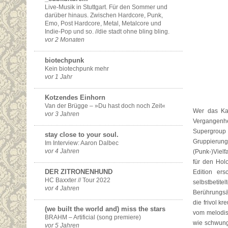
Live-Musik in Stuttgart. Für den Sommer und
darüber hinaus. Zwischen Hardcore, Punk,
Emo, Post Hardcore, Metal, Metalcore und
Indie-Pop und so. //die stadt ohne bling bling.
vor 2 Monaten
biotechpunk
Kein biotechpunk mehr
vor 1 Jahr
Kotzendes Einhorn
Van der Brügge – »Du hast doch noch Zeit«
Wer das K
vor 3 Jahren
Vergangenhe
Supergroup 
stay close to your soul.
Gruppierun
Im Interview: Aaron Dalbec
vor 4 Jahren
(Punk-)Vielf
für den Hol
DER ZITRONENHUND
Edition er
HC Baxxter // Tour 2022
selbstbeti
vor 4 Jahren
Berührungsän
die frivol k
(we built the world and) miss the stars
vom melodis
BRAHM – Artificial (song premiere)
wie schwungv
vor 5 Jahren