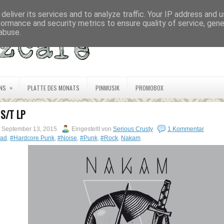
deliver its services and to analyze traffic. Your IP address and 
formance and security metrics to ensure quality of service, gen
abuse.
»
NS
PLATTE DES MONATS
PINMUSIK
PROMOBOX
S/T LP
 September 13, 2015
Eingestellt von
Serious Crusty
1 Kommentar
ad
,
#Hardcore Punk
,
#Noise
,
#Punk
,
#Rock
,
Nakam