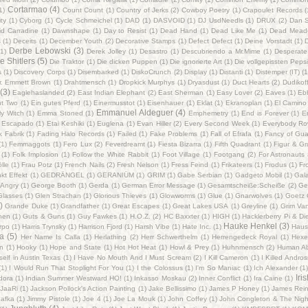
Cortarmao
(4)
1)
Count Count
(1)
Country of Jerks
(2)
Cowboy Poetry
(1)
Crapoulet Records
(
ty
(1)
Cyborg
(1)
Cycle Schmeichel
(1)
DAD
(1)
DASVOID
(1)
DJ UsdNeedls
(1)
DRUX
(2)
Dan S
id Carradine
(1)
Dawnshape
(1)
Day to Resist
(1)
Dead Hand
(1)
Dead Like Me
(1)
Dead Mead
s
(1)
Deceits
(1)
December Youth
(2)
Decorative Stamps
(1)
Defect Defect
(1)
Deine Vorstadt
(1)
Derbe Lebowski
(3)
(1)
Derek Jolley
(1)
Desastro
(1)
Descubriendo a Mr.Mime
(1)
Desperate
e Shitlers
(5)
Die Traktor
(1)
Die dicken Puppen
(1)
Die ignorierte Art
(1)
Die vollgepissten Pep
s
(1)
Discovery Corps
(1)
Disembarked
(1)
DiskoCrunch
(2)
Display
(1)
Distanti
(1)
Distemper (IT)
(1
r. Emmett Brown
(1)
Drahtmensch
(1)
Dropkick Murphys
(1)
Dryasdust
(1)
Duct Hearts
(2)
Dudikof
(3)
Eaglehaslanded
(2)
East Indian Elephant
(2)
East Sherman
(1)
Easy Lover
(2)
Eaves
(1)
Eb
ht Two
(1)
Ein gutes Pferd
(1)
Einermusstot
(1)
Eisenhauer
(1)
Eklat
(1)
Ekranoplan
(1)
El Camino
Emmanuel Aldeguer
(4)
ly Witch
(1)
Emma Stoned
(1)
Emphemetry
(1)
End is Forever
(1)
E
Escapado
(1)
Etai Keshiki
(1)
Euglena
(1)
Evan Hiller
(2)
Every Second Week
(1)
Everybody R
k Fabrik
(1)
Fading Halo Records
(1)
Failed
(1)
Fake Problems
(1)
Fall of Efrafa
(1)
Fancy of Gu
(1)
Femmaggots
(1)
Fero Lux
(2)
Feverdreamt
(1)
Fiesta Bizarra
(1)
Fifth Quadrant
(1)
Figur & G
(1)
Folk Implosion
(1)
Follow the White Rabbit
(1)
Foot Village
(1)
Footgang
(2)
For Astronauts 
lle
(1)
Frau Potz
(1)
French Nails
(2)
Fresh Nelson
(1)
Fress Feind
(1)
Frikateers
(1)
Frodus
(1)
Fr
kt Effekt
(1)
GEDRÄNGEL
(1)
GERANIÜM
(1)
GRIM
(1)
Gabe Serbian
(1)
Gadgeto Mobil
(1)
Gal
Angry‎
(1)
George Booth
(1)
Gerda
(1)
German Error Message
(1)
Gesamtscheiße:Scheiße
(2)
Ge
Glasses
(1)
Glen Strachan
(1)
Glorious Thieves
(1)
Glowworms
(1)
Glue
(1)
Gnarwolves
(1)
Goetz 
)
Grande Duke
(1)
Grandfather
(1)
Great Escapes
(1)
Great Lakes USA
(1)
Greyline
(1)
Grim Va
hen
(1)
Guts & Guns
(1)
Guy Fawkes
(1)
H.O.Z.
(2)
HC Baxxter
(1)
HIGH
(1)
Hacklerberry Pi & D
Hauke Henkel
(3)
rpo
(1)
Harris Trynsky
(1)
Harrison Fjord
(1)
Harsh Vibe
(1)
Hate Inc.
(1)
Haus
a
(5)
Her Name Is Calla
(1)
Herlathing
(2)
Herr Schwerthelm
(1)
Herrengedeck Royal
(1)
Hexe
n
(1)
Hooky
(1)
Hope and State
(1)
Hot Hot Heat
(1)
Howl & Prey
(1)
Huhnmensch
(2)
Human Ab
elf in Austin Texas
(1)
I Have No Mouth And I Must Scream
(2)
I Kill Cameron
(1)
I Killed Andros
(1)
I Would Run That Stoplight For You
(1)
I the Colossus
(1)
I'm So Maniac
(1)
Ich Alexander
(1
Iri
dora
(1)
Indian Summer Westward HO!
(1)
Inkasso Moskau
(2)
Inner Conflict
(1)
Ira Caine
(1)
JaaRi
(1)
Jackson Pollock's Action Painting
(1)
Jake Bellissimo
(1)
James P Honey
(1)
James Rei
afka
(1)
Jimmy Pistole
(1)
Joe 4
(1)
Joe La Mouk
(1)
John Coffey
(1)
John Congleton & The Nigh