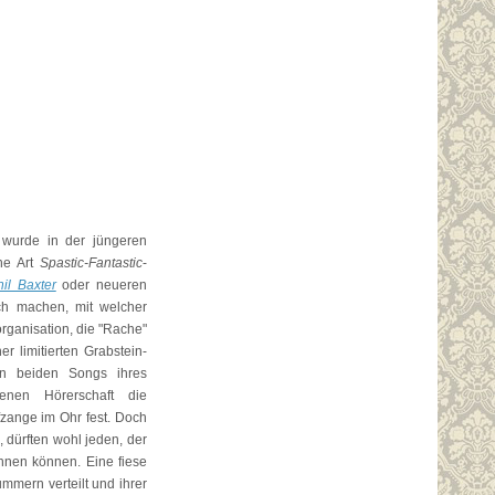
 wurde in der jüngeren
ne Art
Spastic-Fantastic
-
hil Baxter
oder neueren
ch machen, mit welcher
organisation, die "Rache"
ner limitierten Grabstein-
en beiden Songs ihres
menen Hörerschaft die
fzange im Ohr fest. Doch
, dürften wohl jeden, der
nnen können. Eine fiese
mmern verteilt und ihrer