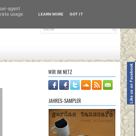
user-agent
erate usage
LEARN MORE
GOT IT
WIR IM NETZ
JAHRES-SAMPLER