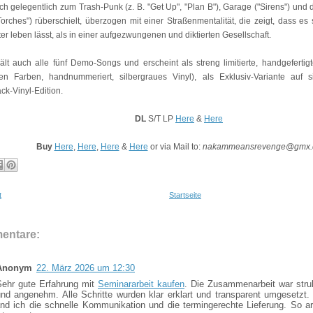
ch gelegentlich zum Trash-Punk (z. B. "Get Up", "Plan B"), Garage ("Sirens") un
orches") rüberschielt, überzogen mit einer Straßenmentalität, die zeigt, dass es
r leben lässt, als in einer aufgezwungenen und diktierten Gesellschaft.
ält auch alle fünf Demo-Songs und erscheint als streng limitierte, handgeferti
en Farben, handnummeriert, silbergraues Vinyl), als Exklusiv-Variante auf 
ck-Vinyl-Edition.
DL
S/T LP
Here
&
Here
Buy
Here
,
Here
,
Here
&
Here
or via Mail to:
nakammeansrevenge@gmx.
t
Startseite
entare:
Anonym
22. März 2026 um 12:30
Sehr gute Erfahrung mit
Seminararbeit kaufen
. Die Zusammenarbeit war struk
und angenehm. Alle Schritte wurden klar erklart und transparent umgesetzt. 
and ich die schnelle Kommunikation und die termingerechte Lieferung. So ar