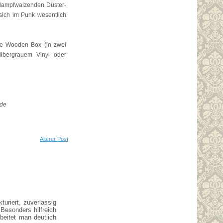
d dampfwalzenden Düster-
 sich im Punk wesentlich
gte Wooden Box (in zwei
silbergrauem Vinyl oder
de
Älterer Post
turiert, zuverlassig
Besonders hilfreich
beitet man deutlich