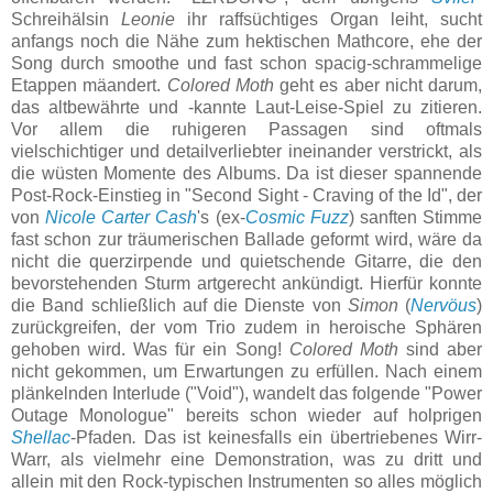
Schreihälsin
Leonie
ihr raffsüchtiges Organ leiht, sucht
anfangs noch die Nähe zum hektischen Mathcore, ehe der
Song durch smoothe und fast schon spacig-schrammelige
Etappen mäandert.
Colored Moth
geht es aber nicht darum,
das altbewährte und -kannte Laut-Leise-Spiel zu zitieren.
Vor allem die ruhigeren Passagen sind oftmals
vielschichtiger und detailverliebter ineinander verstrickt, als
die wüsten Momente des Albums. Da ist dieser spannende
Post-Rock-Einstieg in "Second Sight - Craving of the Id", der
von
Nicole Carter Cash
's (ex-
Cosmic Fuzz
) sanften Stimme
fast schon zur träumerischen Ballade geformt wird, wäre da
nicht die querzirpende und quietschende Gitarre, die den
bevorstehenden Sturm artgerecht ankündigt. Hierfür konnte
die Band schließlich auf die Dienste von
Simon
(
Nervöus
)
zurückgreifen, der vom Trio zudem in heroische Sphären
gehoben wird. Was für ein Song!
Colored Moth
sind aber
nicht gekommen, um Erwartungen zu erfüllen. Nach einem
plänkelnden Interlude ("Void"), wandelt das folgende "Power
Outage Monologue" bereits schon wieder auf holprigen
Shellac
-Pfaden
.
Das ist keinesfalls ein übertriebenes Wirr-
Warr, als vielmehr eine Demonstration, was zu dritt und
allein mit den Rock-typischen Instrumenten so alles möglich