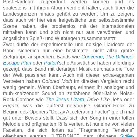
Post-Hardcore zugeordnet werden können und es
spätestens mit ihrem Album verdient hätten, auch über die
Landesgrenzen hinaus gehört zu werden. Um zu zeigen,
dass auch wir hier eine freigeistliche und selbstbestimmte
Szene haben, die problemlos mit der Internationalen
mithalten kann und sich nicht nur aus verwöhnten und
ängstlichen Spieß- und Wutbürgern zusammensetzt.
Zwar dürfte der experimentelle und noisige Hardcore der
Band sicherlich nur eine bestimmte, nicht allzu große
Zielgruppe ansprechen. Bands wie
Converge
,
The Dillinger
Escape Plan
oder
Patton
'sche Auswüchse haben allerdings
gezeigt, dass Band mit derartiger Musik durchaus die Tore
der Welt passieren kann. Auch mit diesen extravaganten
Vertretern haben
Colored Moth
im direkten Vergleich recht
wenig gemein. Wenn überhaupt, erinnert ihr analoger und
rauh-knarzender Sound an zerfahrene 90er-Jahre Noise-
Rock-Combos wie
The Jesus Lizard
,
Drive Like Jehu
oder
Fugazi
, was die äußerst nervö(u)se Gitarren-Hook zu
Beginn des Openers "Decay Accelerating Factor" gleich mal
gut unter Beweis stellt. Dass sich der Song in einer tollen
Melodie und prägnanten Riffs verliert, ist nur eine von vielen
Facetten, die sich fortan auf "Fragmenting Tensions"
offenbaren werden. "LZRDSNC", dem übrigens
Svffer
-