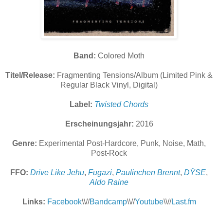
Band:
Colored Moth
Titel/Release:
Fragmenting Tensions/Album (Limited Pink &
Regular Black Vinyl, Digital)
Label:
Twisted Chords
Erscheinungsjahr:
2016
Genre:
Experimental Post-Hardcore, Punk, Noise, Math,
Post-Rock
FFO:
Drive Like Jehu
,
Fugazi
,
Paulinchen Brennt
,
DŸSE
,
Aldo Raine
Links:
Facebook
\\//
Bandcamp
\\//
Youtube
\\//
Last.fm