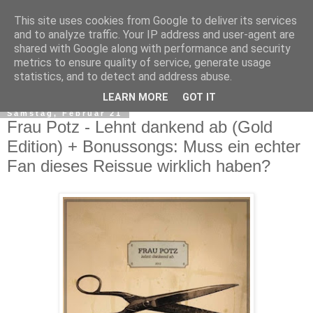
This site uses cookies from Google to deliver its services
and to analyze traffic. Your IP address and user-agent are
shared with Google along with performance and security
metrics to ensure quality of service, generate usage
statistics, and to detect and address abuse.
▼
LEARN MORE
GOT IT
Samstag, Februar 21
Frau Potz - Lehnt dankend ab (Gold
Edition) + Bonussongs: Muss ein echter
Fan dieses Reissue wirklich haben?