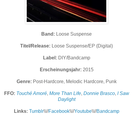
Band:
Loose Suspense
Titel/Release:
Loose Suspense/EP (Digital)
Label:
DIY/Bandcamp
Erscheinungsjahr:
2015
Genre:
Post-Hardcore, Melodic Hardcore, Punk
FFO:
Touché Amoré
,
More Than Life
,
Donnie Brasco
,
I Saw
Daylight
Links:
Tumblr
\\//
Facebook
\\//
Youtube
\\//
Bandcamp