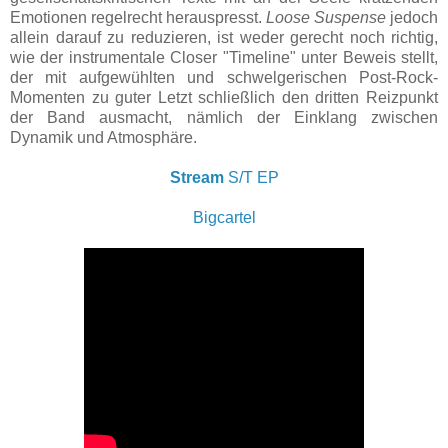
Emotionen regelrecht herauspresst.
Loose Suspense
jedoch
allein darauf zu reduzieren, ist weder gerecht noch richtig,
wie der instrumentale Closer "Timeline" unter Beweis stellt,
der mit aufgewühlten und schwelgerischen Post-Rock-
Momenten zu guter Letzt schließlich den dritten Reizpunkt
der Band ausmacht, nämlich der Einklang zwischen
Dynamik und Atmosphäre.
Stream
S/T EP
Bigcartel