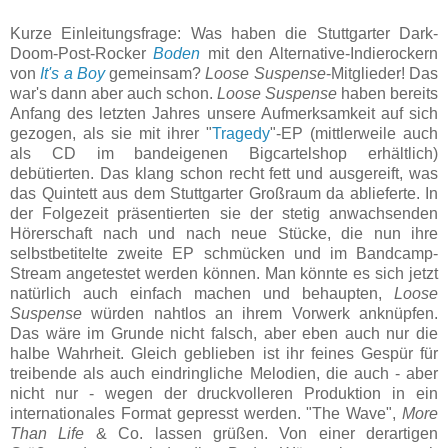
Kurze Einleitungsfrage: Was haben die Stuttgarter Dark-
Doom-Post-Rocker
Boden
mit den Alternative-Indierockern
von
It's a Boy
gemeinsam?
Loose Suspense
-Mitglieder! Das
war's dann aber auch schon.
Loose Suspense
haben bereits
Anfang des letzten Jahres unsere Aufmerksamkeit auf sich
gezogen, als sie mit ihrer "
Tragedy
"-EP (mittlerweile auch
als CD im bandeigenen Bigcartelshop erhältlich)
debütierten. Das klang schon recht fett und ausgereift, was
das Quintett aus dem Stuttgarter Großraum da ablieferte. In
der Folgezeit präsentierten sie der stetig anwachsenden
Hörerschaft nach und nach neue Stücke, die nun ihre
selbstbetitelte zweite EP schmücken und im Bandcamp-
Stream angetestet werden können. Man könnte es sich jetzt
natürlich auch einfach machen und behaupten,
Loose
Suspense
würden nahtlos an ihrem Vorwerk anknüpfen.
Das wäre im Grunde nicht falsch, aber eben auch nur die
halbe Wahrheit. Gleich geblieben ist ihr feines Gespür für
treibende als auch eindringliche Melodien, die auch - aber
nicht nur - wegen der druckvolleren Produktion in ein
internationales Format gepresst werden. "The Wave",
More
Than Life
& Co. lassen grüßen. Von einer derartigen