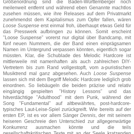
Größenordnung sind die Baden-Württemberger noch
meilenweit entfernt und während eben Genannte machtlos
zusehen müssen, wie ihre Releases auf dem Privatmarkt
zunehmendst dem Kapitalismus zum Opfer fallen, wären
Loose Suspense
erst einmal froh, überhaupt etwas Geld für
das Presswerk aufbringen zu können. Somit erscheint
"Loose Suspense" vorerst nur digital über Bandcamp, mit
fünf neuen Nummern, die der Band einen einprägsamen
Namen im Untergrund verpassen könnten, eigentlich sogar
müssten. Klar, die Schublade des Melodic Hardcore ist
mittlerweile mit namenhaften als auch zahlreichen DIY-
Vertretern bis zum Rand vollgestopft, vom a-puristischen
Musiktrend mal ganz abgesehen. Auch
Loose Suspense
lassen sich mit dem Begriff Melodic Hardcore lediglich grob
einordnen. So liebäugeln die beiden präzise und relativ
eingängig gespielten "History Lessons" und das
hitverdächtige "Adulthood" mit dem Punk, während der
Song "Fundamental" auf altbewährtes, post-hardcore-
typisches Laut-Leise-Spiel zurückgreift. Wie bereits auf der
ersten EP, ist es vor allem Sänger
Dennis
, der mit seinem
heiseren Geschreie den Unterschied zur allgegenwärtige
Konkurrenz ausmachen könnte und die teils
gesellschaftskritischen Texte mit an der Seele kratzenden