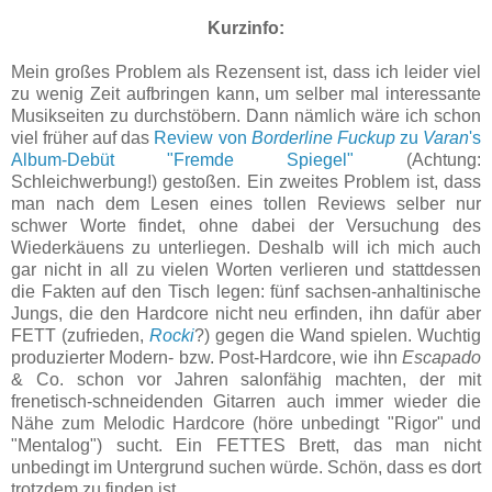
Kurzinfo:
Mein großes Problem als Rezensent ist, dass ich leider viel
zu wenig Zeit aufbringen kann, um selber mal interessante
Musikseiten zu durchstöbern. Dann nämlich wäre ich schon
viel früher auf das
Review von
Borderline Fuckup
zu
Varan
's
Album-Debüt "Fremde Spiegel"
(Achtung:
Schleichwerbung!) gestoßen. Ein zweites Problem ist, dass
man nach dem Lesen eines tollen Reviews selber nur
schwer Worte findet, ohne dabei der Versuchung des
Wiederkäuens zu unterliegen. Deshalb will ich mich auch
gar nicht in all zu vielen Worten verlieren und stattdessen
die Fakten auf den Tisch legen: fünf sachsen-anhaltinische
Jungs, die den Hardcore nicht neu erfinden, ihn dafür aber
FETT (zufrieden,
Rocki
?) gegen die Wand spielen. Wuchtig
produzierter Modern- bzw. Post-Hardcore, wie ihn
Escapado
& Co. schon vor Jahren salonfähig machten, der mit
frenetisch-schneidenden Gitarren auch immer wieder die
Nähe zum Melodic Hardcore (höre unbedingt "Rigor" und
"Mentalog") sucht. Ein FETTES Brett, das man nicht
unbedingt im Untergrund suchen würde. Schön, dass es dort
trotzdem zu finden ist.