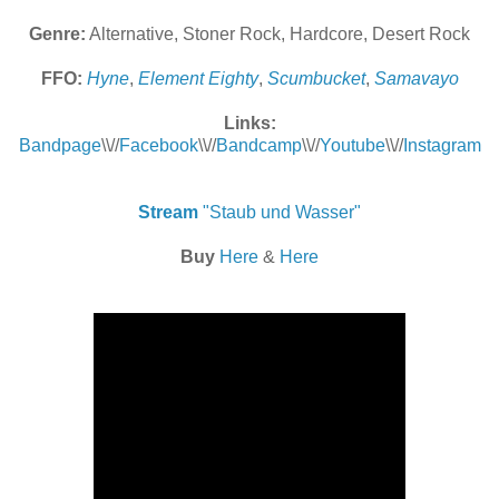
Genre:
Alternative, Stoner Rock, Hardcore, Desert Rock
FFO:
Hyne
,
Element Eighty
,
Scumbucket
,
Samavayo
Links:
Bandpage
\\//
Facebook
\\//
Bandcamp
\\//
Youtube
\\//
Instagram
Stream
"Staub und Wasser"
Buy
Here
&
Here