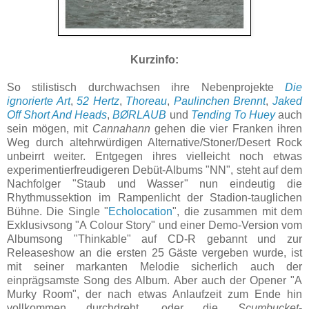
Kurzinfo:
So stilistisch durchwachsen ihre Nebenprojekte
Die
ignorierte Art
,
52 Hertz
,
Thoreau
,
Paulinchen Brennt
,
Jaked
Off Short And Heads
,
BØRLAUB
und
Tending To Huey
auch
sein mögen, mit
Cannahann
gehen die vier Franken ihren
Weg durch altehrwürdigen Alternative/Stoner/Desert Rock
unbeirrt weiter. Entgegen ihres vielleicht noch etwas
experimentierfreudigeren Debüt-Albums "NN", steht auf dem
Nachfolger "Staub und Wasser" nun eindeutig die
Rhythmussektion im Rampenlicht der Stadion-tauglichen
Bühne. Die Single "
Echolocation
", die zusammen mit dem
Exklusivsong "A Colour Story" und einer Demo-Version vom
Albumsong "Thinkable" auf CD-R gebannt und zur
Releaseshow an die ersten 25 Gäste vergeben wurde, ist
mit seiner markanten Melodie sicherlich auch der
einprägsamste Song des Album. Aber auch der Opener "A
Murky Room", der nach etwas Anlaufzeit zum Ende hin
vollkommen durchdreht, oder die
Scumbucket
-