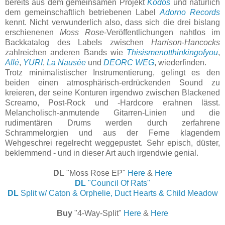
bereits aus dem gemeinsamen Projekt
Kodos
und natürlich
dem gemeinschaftlich betriebenen Label
Adorno Records
kennt. Nicht verwunderlich also, dass sich die drei bislang
erschienenen
Moss Rose
-Veröffentlichungen nahtlos im
Backkatalog des Labels zwischen
Harrison-Hancocks
zahlreichen anderen Bands wie
Thisismenotthinkingofyou
,
Allé
,
YURI
,
La Nausée
und
DEORC WEG
, wiederfinden.
Trotz minimalistischer Instrumentierung, gelingt es den
beiden einen atmosphärisch-erdrückenden Sound zu
kreieren, der seine Konturen irgendwo zwischen Blackened
Screamo, Post-Rock und -Hardcore erahnen lässt.
Melancholisch-anmutende Gitarren-Linien und die
rudimentären Drums werden durch zerfahrene
Schrammelorgien und aus der Ferne klagendem
Wehgeschrei regelrecht weggepustet. Sehr episch, düster,
beklemmend - und in dieser Art auch irgendwie genial.
DL
"Moss Rose EP"
Here
&
Here
DL
"Council Of Rats"
DL
Split w/ Caton & Orphelie, Duct Hearts & Child Meadow
Buy
"4-Way-Split"
Here
&
Here