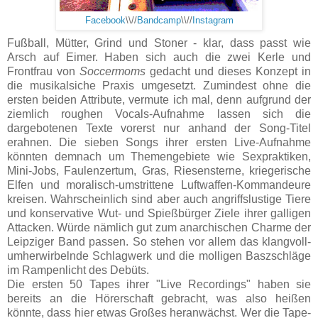
Facebook
\\//
Bandcamp
\\//
Instagram
Fußball, Mütter, Grind und Stoner - klar, dass passt wie
Arsch auf Eimer. Haben sich auch die zwei Kerle und
Frontfrau von
Soccermoms
gedacht und dieses Konzept in
die musikalsiche Praxis umgesetzt. Zumindest ohne die
ersten beiden Attribute, vermute ich mal, denn aufgrund der
ziemlich roughen Vocals-Aufnahme lassen sich die
dargebotenen Texte vorerst nur anhand der Song-Titel
erahnen. Die sieben Songs ihrer ersten Live-Aufnahme
könnten demnach um Themengebiete wie Sexpraktiken,
Mini-Jobs, Faulenzertum, Gras, Riesensterne, kriegerische
Elfen und moralisch-umstrittene Luftwaffen-Kommandeure
kreisen. Wahrscheinlich sind aber auch angriffslustige Tiere
und konservative Wut- und Spießbürger Ziele ihrer galligen
Attacken. Würde nämlich gut zum anarchischen Charme der
Leipziger Band passen. So stehen vor allem das klangvoll-
umherwirbelnde Schlagwerk und die molligen Baszschläge
im Rampenlicht des Debüts.
Die ersten 50 Tapes ihrer "Live Recordings" haben sie
bereits an die Hörerschaft gebracht, was also heißen
könnte, dass hier etwas Großes heranwächst. Wer die Tape-