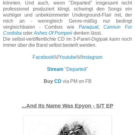
könnten. Und auch, wenn "Departed" insgesamt recht
professionel produziert klingt, schwingt den Songs ein
wohliger und unbekümmerter Underground-Flair mit, der
mich an - wenngleich Genre-mäßig nur bedingt
vergleichbaren - Combos wie
Paraquat
,
Cannon For
Cordoba
oder
Ashes Of Pompeii
denken lässt.
Die selbst-veröffentlichte CD im 3-Panel-Digipak kann noch
immer über die Band selbst bestellt werden.
Facebook
\\//
Youtube
\\//
Instagram
Stream
"Departed"
Buy
CD
via PM on FB
...And Its Name Was Epyon - S/T EP