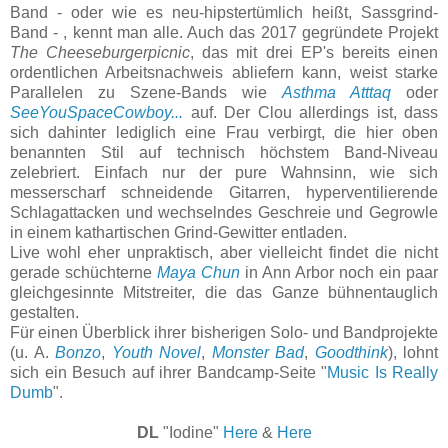
Band - oder wie es neu-hipstertümlich heißt, Sassgrind-
Band - , kennt man alle. Auch das 2017 gegründete Projekt
The Cheeseburgerpicnic
, das mit drei EP's bereits einen
ordentlichen Arbeitsnachweis abliefern kann, weist starke
Parallelen zu Szene-Bands wie
Asthma Atttaq
oder
SeeYouSpaceCowboy...
auf. Der Clou allerdings ist, dass
sich dahinter lediglich eine Frau verbirgt, die hier oben
benannten Stil auf technisch höchstem Band-Niveau
zelebriert. Einfach nur der pure Wahnsinn, wie sich
messerscharf schneidende Gitarren, hyperventilierende
Schlagattacken und wechselndes Geschreie und Gegrowle
in einem kathartischen Grind-Gewitter entladen.
Live wohl eher unpraktisch, aber vielleicht findet die nicht
gerade schüchterne
Maya Chun
in Ann Arbor noch ein paar
gleichgesinnte Mitstreiter, die das Ganze bühnentauglich
gestalten.
Für einen Überblick ihrer bisherigen Solo- und Bandprojekte
(u. A.
Bonzo
,
Youth Novel
,
Monster Bad
,
Goodthink
), lohnt
sich ein Besuch auf ihrer Bandcamp-Seite "
Music Is Really
Dumb
".
DL
"Iodine"
Here
&
Here