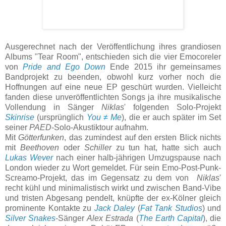
Ausgerechnet nach der Veröffentlichung ihres grandiosen
Albums "Tear Room", entschieden sich die vier Emocoreler
von
Pride and Ego Down
Ende 2015 ihr gemeinsames
Bandprojekt zu beenden, obwohl kurz vorher noch die
Hoffnungen auf eine neue EP geschürt wurden. Vielleicht
fanden diese unveröffentlichten Songs ja ihre musikalische
Vollendung in Sänger
Niklas
' folgenden Solo-Projekt
Skinrise
(ursprünglich
You ≠ Me
), die er auch später im Set
seiner
PAED
-Solo-Akustiktour aufnahm.
Mit
Götterfunken
, das zumindest auf den ersten Blick nichts
mit
Beethoven
oder
Schiller
zu tun hat, hatte sich auch
Lukas Wever
nach einer halb-jährigen Umzugspause nach
London wieder zu Wort gemeldet. Für sein Emo-Post-Punk-
Screamo-Projekt, das im Gegensatz zu dem von
Niklas
'
recht kühl und minimalistisch wirkt und zwischen Band-Vibe
und tristen Abgesang pendelt, knüpfte der ex-Kölner gleich
prominente Kontakte zu
Jack Daley
(
Fat Tank Studios
) und
Silver Snakes
-Sänger
Alex Estrada
(
The Earth Capital
), die