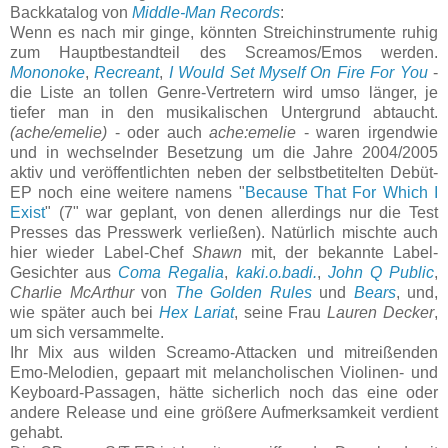
Backkatalog von
Middle-Man Records
:
Wenn es nach mir ginge, könnten Streichinstrumente ruhig
zum Hauptbestandteil des Screamos/Emos werden.
Mononoke
,
Recreant
,
I Would Set Myself On Fire For You
-
die Liste an tollen Genre-Vertretern wird umso länger, je
tiefer man in den musikalischen Untergrund abtaucht.
(ache/emelie)
- oder auch
ache:emelie
- waren irgendwie
und in wechselnder Besetzung um die Jahre 2004/2005
aktiv und veröffentlichten neben der selbstbetitelten Debüt-
EP noch eine weitere namens "
Because That For Which I
Exist
" (7" war geplant, von denen allerdings nur die Test
Presses das Presswerk verließen). Natürlich mischte auch
hier wieder Label-Chef
Shawn
mit, der bekannte Label-
Gesichter aus
Coma Regalia
,
kaki.o.badi.
,
John Q Public
,
Charlie McArthur
von
The Golden Rules
und
Bears
, und,
wie später auch bei
Hex Lariat
, seine Frau
Lauren Decker
,
um sich versammelte.
Ihr Mix aus wilden Screamo-Attacken und mitreißenden
Emo-Melodien, gepaart mit melancholischen Violinen- und
Keyboard-Passagen, hätte sicherlich noch das eine oder
andere Release und eine größere Aufmerksamkeit verdient
gehabt.