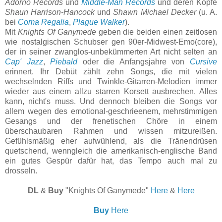
Adorno Records
und
Middle-Man Records
und deren Köpfe
Shaun Harrison-Hancock
und
Shawn Michael Decker
(u. A.
bei
Coma Regalia
,
Plague Walker
).
Mit
Knights Of Ganymede
geben die beiden einen zeitlosen
wie nostalgischen Schubser gen 90er-Midwest-Emo(core),
der in seiner zwanglos-unbekümmerten Art nicht selten an
Cap' Jazz
,
Piebald
oder die Anfangsjahre von
Cursive
erinnert. Ihr Debüt zählt zehn Songs, die mit vielen
wechselnden Riffs und Twinkle-Gitarren-Melodien immer
wieder aus einem allzu starren Korsett ausbrechen. Alles
kann, nicht's muss. Und dennoch bleiben die Songs vor
allem wegen des emotional-geschrieenem, mehrstimmigen
Gesangs und der frenetischen Chöre in einem
überschaubaren Rahmen und wissen mitzureißen.
Gefühlsmäßig eher aufwühlend, als die Tränendrüsen
quetschend, wenngleich die amerikanisch-englische Band
ein gutes Gespür dafür hat, das Tempo auch mal zu
drosseln.
DL
&
Buy
"Knights Of Ganymede"
Here
&
Here
Buy
Here