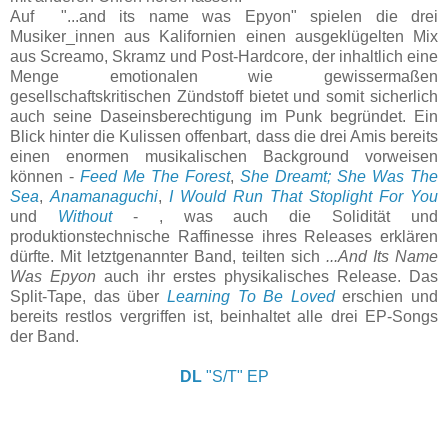
Auf "...and its name was Epyon" spielen die drei
Musiker_innen aus Kalifornien einen ausgeklügelten Mix
aus Screamo, Skramz und Post-Hardcore, der inhaltlich eine
Menge emotionalen wie gewissermaßen
gesellschaftskritischen Zündstoff bietet und somit sicherlich
auch seine Daseinsberechtigung im Punk begründet. Ein
Blick hinter die Kulissen offenbart, dass die drei Amis bereits
einen enormen musikalischen Background vorweisen
können -
Feed Me The Forest
,
She Dreamt; She Was The
Sea
,
Anamanaguchi
,
I Would Run That Stoplight For You
und
Without
- , was auch die Solidität und
produktionstechnische Raffinesse ihres Releases erklären
dürfte. Mit letztgenannter Band, teilten sich
...And Its Name
Was Epyon
auch ihr erstes physikalisches Release. Das
Split-Tape, das über
Learning To Be Loved
erschien und
bereits restlos vergriffen ist, beinhaltet alle drei EP-Songs
der Band.
DL
"S/T" EP