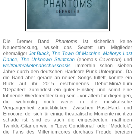
Die Bremer Band
Phantoms
ist sicherlich keine
Neuentdeckung, wuselt das Sextett um Mitglieder
ehemaliger
Jet Black
,
The Town Of Machine
,
Mallorys Last
Dance
,
The Unknown Stuntman
(ehemals
Caveman
) und
weltraumraketenabschussbasis
immerhin schon sieben
Jahre durch den deutschen Hardcore-Punk-Untergrund. Da
die Band aber gerade an neuen Songs tüftelt, könnte ein
Blick auf ihr 2015 erschienenes Debüt-MiniAlbum
"Departed" zumindest ein guter Einstieg und somit eine
lohnende Wiederentdeckung sein - vor allem für diejenigen,
die wehmütig noch weiter in die musikalische
Vergangenheit zurückblicken. Zwischen Post-Hard- und
Emocore, der sich für einige theatralische Momente nicht zu
schade ist, sind es auch die eingestreuten, mathigen
Twinkle-Gitarren wie in "Love Conditional" oder "Modulok",
die Fans des Milleniumcores durchaus Freude bereiten