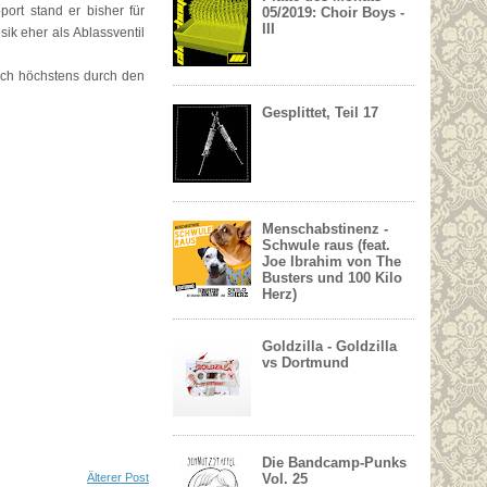
ort stand er bisher für
05/2019: Choir Boys -
III
ik eher als Ablassventil
stisch höchstens durch den
Gesplittet, Teil 17
Menschabstinenz -
Schwule raus (feat.
Joe Ibrahim von The
Busters und 100 Kilo
Herz)
Goldzilla - Goldzilla
vs Dortmund
Die Bandcamp-Punks
Vol. 25
Älterer Post