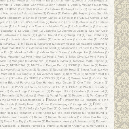
ndeer
(1)
Jan Frisch
(1)
Jan von Im Ich
(1)
Jan.tenner
(1)
Jeeps
(2)
Jeff Bridges
(1)
ty Nite
(1)
John Locke Can Walk
(1)
John Rambo
(1)
John X McClane
(1)
Johnny
PLIKATIONS
(1)
KR1M1
(2)
Kairo
(1)
Kalkavé
(1)
Kampf Katze
(1)
Kannibal Krach
m Maul aber La Paloma pfeifen
(2)
Kelevra
(2)
Kelevra (Hip Hop)
(1)
Ken Sent Me
King Teledubby
(1)
Kings of Forlorn Lands
(1)
Kings of the City
(1)
Kismet
(1)
Kitt
geln
(1)
Kopf hoch.
(2)
Kosslowski
(2)
Kotwort
(1)
Kotzen
(1)
Kozmosz
(1)
Kratzeis
ispute
(1)
La Shark
(1)
La Tumba de Nicolas Cage
(1)
LaBrassBanda
(1)
Labdam
 Blackstar
(1)
Le Dead Projet
(1)
Leaftrace
(1)
Lecherous Gaze
(1)
Lee Van Cleef
 to Catalonia
(1)
Lhotse
(1)
Lightnin' Round
(1)
Lightning Bolt
(1)
Like Brothers
(1)
Loose
aska
(1)
Lizards Have Personalities
(1)
Locas in Love
(1)
Locktender
(1)
(1)
MR1919
(1)
MT Bags
(1)
Macgyver
(1)
Macky Messer
(2)
Madame Monster
(1)
)
MarathonOfDope
(1)
Marmara Streisand
(1)
Marracash Orchestra
(1)
Martha
(1)
he Fox
(1)
Meadow Saffron
(1)
Mean Man's Dream
(1)
Meatpacker
(1)
Medusa
(1)
Miese Mutanten
(1)
Mike Indest
(1)
Miles & Feet
(1)
Miles Oliver
(1)
Mind Rays
(1)
Mole
(1)
Monguito
(1)
Mononoke
(1)
Morla
(2)
Moro
(1)
Moscow Death Brigade
(1)
rse
(1)
NESMETAL
(1)
NMZS und Danger Dan
(1)
NO°RD
(1)
Naechte
(2)
Nakam
v
(1)
Nervgift
(1)
Nervöus
(2)
Neumes
(1)
Neutral Milk Hotel
(1)
Never Again
(1)
New
 More Art
(1)
No Tongue
(1)
No Weather Talks
(1)
Nora Yeux
(2)
Norbert Kristof
(1)
outh
(1)
O'Brother
(1)
OHIOS
(1)
ONSIND
(1)
Oak
(1)
Oaken Heart
(1)
Occhio Trio
n the Edge of Forever
(1)
One Hundred Year Ocean
(1)
One Trillion Dreams
(1)
nd
(1)
P
(1)
PAAN
(2)
PAVEL CHEKOV
(1)
PCTV
(1)
PHOX
(1)
PIG
(1)
PSSGS
(2)
and
(1)
Paper Lungs
(1)
Paperbird
(1)
Paragraf 119
(1)
Paralians
(1)
Paraquat
(1)
)
Peanucle
(1)
Pebaluna
(1)
Peer
(1)
Peng! Peng!
(1)
Peppone
(2)
Per Capita
(1)
Pigeon
(4)
in the Center of a Glasstornado
(1)
Pimmelhölle
(1)
Pimpulsiv
(1)
Pine
Pride and
the Grizzly
(1)
Potty Mouth
(1)
Power
(1)
Poweryoga
(1)
Pragmatic
(1)
nchers Plant
(1)
PxNxGx
(1)
Pyro One
(1)
Quartier Rouge
(1)
Quarzsanduhr
(1)
lich sein
(1)
Rebarker
(1)
Red Apollo
(2)
Red Tape Parade
(1)
Reebosound
(1)
estrikted and Friends
(1)
Retina
(1)
Retina Retina Retina
(1)
Retsar Baï Naïm
(2)
(2)
Rivers Run Dry
(1)
Roanoke
(1)
Robinson Krause
(1)
Robosaurus
(1)
Robotron
s Cascades
(1)
Ruined Families
(1)
Ruins
(1)
Ruins of Krüger
(1)
Rumor Cubes
(1)