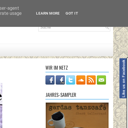
user-agent
erate usage
LEARN MORE
GOT IT
WIR IM NETZ
JAHRES-SAMPLER