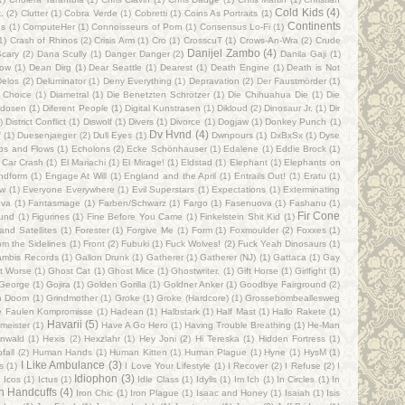
Cold Kids
(4)
.
(2)
Clutter
(1)
Cobra Verde
(1)
Cobretti
(1)
Coins As Portraits
(1)
Continents
s
(1)
ComputeHer
(1)
Connoisseurs of Porn
(1)
Consensus Lo-Fi
(1)
1)
Crash of Rhinos
(2)
Crisis Arm
(1)
Cro
(1)
CrosscuT
(1)
Crows-An-Wra
(2)
Crude
Danijel Zambo
(4)
cary
(2)
Dana Scully
(1)
Danger Danger
(2)
Danila Gaji
(1)
ow
(1)
Dean Dirg
(1)
Dear Seattle
(1)
Dearest
(1)
Death Engine
(1)
Death is Not
Delos
(2)
Deluminator
(1)
Deny Everything
(1)
Depravation
(2)
Der Faustmörder
(1)
 Choice
(1)
Diametral
(1)
Die Benetzten Schrötzer
(1)
Die Chihuahua Die
(1)
Die
sidosen
(1)
Diferent People
(1)
Digital Kunstrasen
(1)
Dikloud
(2)
Dinosaur Jr.
(1)
Dir
)
District Conflict
(1)
Diswolf
(1)
Divers
(1)
Divorce
(1)
Dogjaw
(1)
Donkey Punch
(1)
Dv Hvnd
(4)
f
(1)
Duesenjaeger
(2)
Dull Eyes
(1)
Dwnpours
(1)
DxBxSx
(1)
Dyse
bs and Flows
(1)
Echolons
(2)
Ecke Schönhauser
(1)
Edalene
(1)
Eddie Brock
(1)
 Car Crash
(1)
El Mariachi
(1)
El Mirage!
(1)
Eldstad
(1)
Elephant
(1)
Elephants on
ndform
(1)
Engage At Will
(1)
England and the April
(1)
Entrails Out!
(1)
Eratu
(1)
ow
(1)
Everyone Everywhere
(1)
Evil Superstars
(1)
Expectations
(1)
Exterminating
ava
(1)
Fantasmage
(1)
Farben/Schwarz
(1)
Fargo
(1)
Fasenuova
(1)
Fashanu
(1)
Fir Cone
rund
(1)
Figurines
(1)
Fine Before You Came
(1)
Finkelstein Shit Kid
(1)
and Satellites
(1)
Forester
(1)
Forgive Me
(1)
Form
(1)
Foxmoulder
(2)
Foxxes
(1)
om the Sidelines
(1)
Front
(2)
Fubuki
(1)
Fuck Wolves!
(2)
Fuck Yeah Dinosaurs
(1)
ambis Records
(1)
Gallon Drunk
(1)
Gatherer
(1)
Gatherer (NJ)
(1)
Gattaca
(1)
Gay
t Worse
(1)
Ghost Cat
(1)
Ghost Mice
(1)
Ghostwriter.
(1)
Gift Horse
(1)
Girlfight
(1)
George
(1)
Gojira
(1)
Golden Gorilla
(1)
Goldner Anker
(1)
Goodbye Fairground
(2)
n Doom
(1)
Grindmother
(1)
Groke
(1)
Groke (Hardcore)
(1)
Grossebombeallesweg
ie Faulen Kompromisse
(1)
Hadean
(1)
Halbstark
(1)
Half Mast
(1)
Hallo Rakete
(1)
Havarii
(5)
meister
(1)
Have A Go Hero
(1)
Having Trouble Breathing
(1)
He-Man
nwald
(1)
Hexis
(2)
Hexzlahr
(1)
Hey Joni
(2)
Hi Tereska
(1)
Hidden Fortress
(1)
fall
(2)
Human Hands
(1)
Human Kitten
(1)
Human Plague
(1)
Hyne
(1)
HysM
(1)
I Like Ambulance
(3)
s
(1)
I Love Your Lifestyle
(1)
I Recover
(2)
I Refuse
(2)
I
Idiophon
(3)
)
Icos
(1)
Ictus
(1)
Idle Class
(1)
Idylls
(1)
Im Ich
(1)
In Circles
(1)
In
sh Handcuffs
(4)
Iron Chic
(1)
Iron Plague
(1)
Isaac and Honey
(1)
Isaiah
(1)
Isis