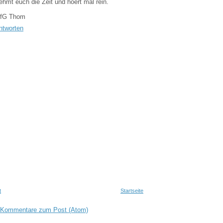
ehmt euch die Zeit und hoert mal rein.
fG Thom
ntworten
t
Startseite
Kommentare zum Post (Atom)