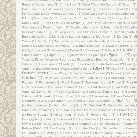
Rottler & Galakomplex
(1)
Chuck Bass
(1)
Circle Takes the Square
(2)
Citizen
(1)
Cold Season
(1)
Cold War Everyday
(1)
Coldburn
(1)
Collide and Discord
(1)
Colo
(3)
Contrails
(2)
Contwig
(1)
Converge
(1)
Cool Cat Crazy
(2)
Correspondences
(
B.E.
(1)
Cruor Hilla
(2)
Cuntroaches
(1)
Cursed This Ocean
(1)
Cursive
(1)
Cut Ci
Danny Trejo
(2)
Das Fest
(1)
Das Simple
(1)
Das Tante Mathilda Projekt
(1)
Dav
Glamorous
(1)
Death of Youth
(2)
Deathamphetamine
(1)
Debutante
(2)
Decade
Der Raketenhund
(1)
Der Weg einer Freiheit
(1)
Der Ziemlich & Herr Ungerade
Di
Energiemaschine
(1)
Die Eule im Bart des Judas
(1)
Die Nerven
(2)
Die Out
(1)
Yassin
(1)
Dirt Nap
(1)
Disco//Oslo
(2)
Discorporate Records
(1)
Discos Humeante
Donots
(1)
Doobyis
(1)
Doomhawk
(1)
Double Dot Dash
(1)
Down A Lifetime
(1)
D
EXTINCT
(2)
Dysfunctional
(1)
Déformer
(1)
Dérive
(1)
Dödsknark
(1)
E-Egal
(1)
Egotronic
(4)
Eddie Parrino
(1)
Edgar R.
(2)
Edgar Wasser
(1)
Ego Trip
(1)
Eig
Tape
(1)
Elevenfiftyseven Records
(1)
Elizabeth
(1)
Embrace Destruction
(1)
Emi
Erfurt70
(1)
Erica Freas
(1)
Erode
(1)
Erode Pas
(1)
Erode Releases
(2)
Error
(1)
FJØRT
(4)
Angel
(1)
Extrem*ist*in
(2)
FAMOUSxPERSON
(1)
FUCKFX
(1)
Fabri
Fashion Week
(3)
Fay Wrays
(1)
Feine Sahne Fischfilet
(2)
Felias
(1)
Fellows
Children
(4)
Fire at Will
(1)
Flies Are Spies From Hell
(1)
Flo und Paul und Flo
Fracture
(1)
Frameworks
(1)
Frank Turner
(1)
Frankensnyder
(2)
Fratze
(1)
Frau Hö
Fuck the Romans
(1)
Funeral Sounds
(1)
Future Dad Society
(1)
Fyoelk
(2)
G pun
Angel
(2)
Gay for Johnny Depp
(1)
Gazer
(1)
Gazers
(1)
General Lee
(1)
Genetic 
Gitarre und Schrank
(1)
Given Chain
(1)
Giver
(1)
Glaciersbay
(1)
Glass Cello
(1)
Gran Noir
(3
Goodtime Boys
(1)
Goolagoon
(1)
Goto80
(1)
GrGr
(2)
Graben
(1)
(1)
Grudgeholders
(1)
Grünt-Grünt
(1)
Gtuk
(2)
Gun Mob
(1)
Guns'n'Gänseblümc
Hand'Solo Records
(1)
Hanni Kohl
(1)
Hans-Dieter X
(1)
Hardway
(1)
Harke
(1)
Ha
Henry Fond
(1)
Hector Savage
(1)
Heisenberg
(1)
Hella
(2)
Helping Hand
(1)
Hieroglyphs
(1)
Hints
(1)
Hollowood
(1)
Holy Smokes
(1)
Homesick
(1)
Honeymoo
Hyëna
(1)
HØPE ASIDE
(1)
I Am Not Lefthanded
(1)
I Am Omega
(1)
I Found Mys
Refuse (CAN)
(1)
I Saw Daylight
(2)
I Shot the Pilot
(1)
I Started Into the Forest
Laudanum
(1)
In Writing
(1)
In the Event of Fire
(1)
In the Valley Below
(1)
InPan