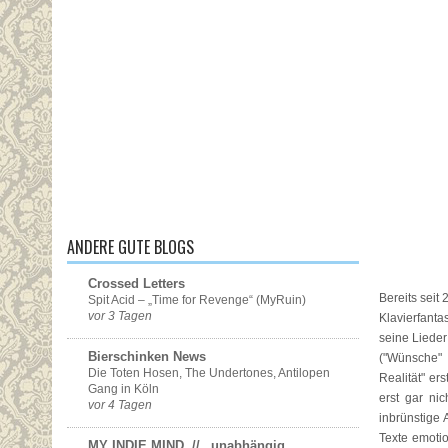
ANDERE GUTE BLOGS
Crossed Letters
Bereits seit
Spit Acid – „Time for Revenge“ (MyRuin)
vor 3 Tagen
Klavierfanta
seine Lieder
Bierschinken News
("Wünsche" 
Die Toten Hosen, The Undertones, Antilopen
Realität" er
Gang in Köln
erst gar ni
vor 4 Tagen
inbrünstige 
Texte emotio
MY INDIE MIND. // _unabhängig.