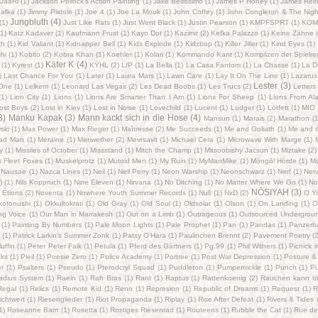
JaaRi
(1)
Jackson Pollock's Action Painting
(1)
Jake Bellissimo
(1)
James P Honey
(1)
James Rei
afka
(1)
Jimmy Pistole
(1)
Joe 4
(1)
Joe La Mouk
(1)
John Coffey
(1)
John Congleton & The Nigh
Jungbluth
(4)
(1)
Just Like Rats
(1)
Just Went Black
(1)
Justin Pearson
(1)
KMPFSPRT
(1)
KOM
(1)
Katz Kadaver
(1)
Kaufmann Frust
(1)
Kayo Dot
(1)
Kazimir
(2)
Kefka Palazzo
(1)
Keine Zähne i
th
(1)
Kid Valiant
(1)
Kidnapper Bell
(1)
Kids Explode
(1)
Kidzbop
(1)
Killer Jiller
(1)
Kind Eyes
(1)
hi
(1)
Kobito
(2)
Kobra Khan
(1)
Koehler
(1)
Kolari
(1)
Kommando Kant
(1)
Komplizen der Spielre
Käfer K
(4)
(1)
Kyrest
(1)
KŸHL
(2)
L/P‎
(1)
La Bella
(1)
La Casa Fantom
(1)
La Chasse
(1)
La D
)
Last Chance For You
(1)
Later
(1)
Laura Mars
(1)
Lawn Care
(1)
Lay It On The Line
(1)
Lazarus
Lester
(3)
iOne
(1)
Lelkem
(1)
Leonard Las Vegas
(2)
Les Dead Boobs
(1)
Les Trucs
(2)
Letters
(1)
Lion City
(1)
Lions
(1)
Lions Are Smarter Than I Am
(1)
Lions For Sheep
(1)
Lions From Al
ost Boys
(2)
Lost in Kiev
(1)
Lost in Noise
(1)
Lovechild
(1)
Lucent
(1)
Ludger
(1)
Lötfett
(1)
MIO
3)
Manku Kapak
(3)
Mann kackt sich in die Hose
(4)
Mansun
(1)
Marais
(2)
Marathon
(1
ski
(1)
Max Power
(1)
Max Rieger
(1)
Maîtresse
(2)
Me Succeeds
(1)
Me and Goliath
(1)
Me and t
ead Man
(1)
Meraine
(1)
Meriwether
(2)
Mevrsavlt
(1)
Michael Cera
(1)
Microwave With Marge
(1)
y
(1)
Missiles of October
(1)
Missstand
(1)
Mitch the Champ
(1)
Mitsoobishy Jacson
(1)
Miztake
(2)
 Fleet Foxes
(1)
Muskelprotz
(1)
Mutoid Men
(1)
My Ruin
(1)
MyManMike
(1)
Möngöl Hörde
(1)
Mö
Nausae
(1)
Nazca Lines
(1)
Neil
(1)
Neil Perry
(1)
Neon Warship
(1)
Neonschwarz
(1)
Nerf
(1)
Ner
)
(1)
Nils Koppruch
(1)
Nine Eleven
(1)
Nirvana
(1)
No Ditching
(1)
No Matter Where We Go
(1)
No
NŌSIYAH
(3)
 Étions
(2)
Noventa
(1)
Nowhere Youth Summer Records
(1)
Null
(1)
NxD
(2)
O Y
kotonushi
(1)
Okkultokrati
(1)
Old Gray
(1)
Old Soul
(1)
Oldsolar
(1)
Olson
(1)
On Landing
(1)
O
ng Voice
(1)
Our Man in Marrakesh
(1)
Out on a Limb
(1)
Outrageous
(1)
Outsourced Undergrou
(1)
Painting By Numbers
(1)
Pale Moon Lights
(1)
Pale Prophet
(1)
Pan
(1)
Pandas
(1)
Panzerb
(1)
Patrick Larkin's Summer Zonk
(1)
Patsy O'Hara
(1)
Paulinchen Brennt
(2)
Pavement Poetry
(2
uffin
(1)
Peter Peter Falk
(1)
Petula
(1)
Pferd des Gärtners
(1)
Pg.99
(1)
Phil Withers
(1)
Picnick 
nks
(1)
Pleil
(1)
Poesie Zero
(1)
Police Academy
(1)
Portree
(1)
Post War Depression
(1)
Posture & 
er
(1)
Psalters
(1)
Pseudo
(1)
Pterodctyl Squad
(1)
Puddleton
(1)
Pumpernickle
(1)
Punch
(1)
Pu
adius System
(1)
Raein
(1)
Rah Bras
(1)
Rant
(1)
Raptus
(1)
Rattenkoenig
(2)
Rauchen kann töd
Regal
(1)
Relics
(1)
Remote Kid
(1)
Reno
(1)
Represion
(1)
Republic of Dreams
(1)
Request
(1)
R
ichtwert
(1)
Riesenglieder
(1)
Riot Propaganda
(1)
Riplay
(1)
Rise After Defeat
(1)
Rivers & Tides
1)
Roseanne Barrr
(1)
Rosetta
(1)
Rostiges Riesenrad
(1)
Routeens
(1)
Rubble the Cat
(1)
Rue de