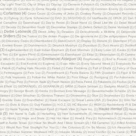
City Light Thief
(1)
City of Ships
(1)
Citycop.
(1)
Clemens Fuhrbach
(1)
ClickClickDecker
(1)
Client
red Moth
(2)
Columbo
(1)
Coma Regalia
(1)
Comadre
(2)
Comity
(1)
Common Enemy
(1)
Common
Cortarmao
(4)
1)
Count Count
(1)
Country of Jerks
(2)
Cowboy Poetry
(1)
Crapoulet Records
(
ty
(1)
Cyborg
(1)
Cycle Schmeichel
(1)
DAD
(1)
DASVOID
(1)
DJ UsdNeedls
(1)
DRUX
(2)
Dan S
id Carradine
(1)
Dawnshape
(1)
Day to Resist
(1)
Dead Hand
(1)
Dead Like Me
(1)
Dead Mead
s
(1)
Deceits
(1)
December Youth
(2)
Decorative Stamps
(1)
Defect Defect
(1)
Deine Vorstadt
(1)
Derbe Lebowski
(3)
(1)
Derek Jolley
(1)
Desastro
(1)
Descubriendo a Mr.Mime
(1)
Desperate
e Shitlers
(5)
Die Traktor
(1)
Die dicken Puppen
(1)
Die ignorierte Art
(1)
Die vollgepissten Pep
s
(1)
Discovery Corps
(1)
Disembarked
(1)
DiskoCrunch
(2)
Display
(1)
Distanti
(1)
Distemper (IT)
(1
r. Emmett Brown
(1)
Drahtmensch
(1)
Dropkick Murphys
(1)
Dryasdust
(1)
Duct Hearts
(2)
Dudikof
(3)
Eaglehaslanded
(2)
East Indian Elephant
(2)
East Sherman
(1)
Easy Lover
(2)
Eaves
(1)
Eb
ht Two
(1)
Ein gutes Pferd
(1)
Einermusstot
(1)
Eisenhauer
(1)
Eklat
(1)
Ekranoplan
(1)
El Camino
Emmanuel Aldeguer
(4)
ly Witch
(1)
Emma Stoned
(1)
Emphemetry
(1)
End is Forever
(1)
E
Escapado
(1)
Etai Keshiki
(1)
Euglena
(1)
Evan Hiller
(2)
Every Second Week
(1)
Everybody R
k Fabrik
(1)
Fading Halo Records
(1)
Failed
(1)
Fake Problems
(1)
Fall of Efrafa
(1)
Fancy of Gu
(1)
Femmaggots
(1)
Fero Lux
(2)
Feverdreamt
(1)
Fiesta Bizarra
(1)
Fifth Quadrant
(1)
Figur & G
(1)
Folk Implosion
(1)
Follow the White Rabbit
(1)
Foot Village
(1)
Footgang
(2)
For Astronauts 
lle
(1)
Frau Potz
(1)
French Nails
(2)
Fresh Nelson
(1)
Fress Feind
(1)
Frikateers
(1)
Frodus
(1)
Fr
kt Effekt
(1)
GEDRÄNGEL
(1)
GERANIÜM
(1)
GRIM
(1)
Gabe Serbian
(1)
Gadgeto Mobil
(1)
Gal
Angry‎
(1)
George Booth
(1)
Gerda
(1)
German Error Message
(1)
Gesamtscheiße:Scheiße
(2)
Ge
Glasses
(1)
Glen Strachan
(1)
Glorious Thieves
(1)
Glowworms
(1)
Glue
(1)
Gnarwolves
(1)
Goetz 
)
Grande Duke
(1)
Grandfather
(1)
Great Escapes
(1)
Great Lakes USA
(1)
Greyline
(1)
Grim Va
hen
(1)
Guts & Guns
(1)
Guy Fawkes
(1)
H.O.Z.
(2)
HC Baxxter
(1)
HIGH
(1)
Hacklerberry Pi & D
Hauke Henkel
(3)
rpo
(1)
Harris Trynsky
(1)
Harrison Fjord
(1)
Harsh Vibe
(1)
Hate Inc.
(1)
Haus
a
(5)
Her Name Is Calla
(1)
Herlathing
(2)
Herr Schwerthelm
(1)
Herrengedeck Royal
(1)
Hexe
n
(1)
Hooky
(1)
Hope and State
(1)
Hot Hot Heat
(1)
Howl & Prey
(1)
Huhnmensch
(2)
Human Ab
elf in Austin Texas
(1)
I Have No Mouth And I Must Scream
(2)
I Kill Cameron
(1)
I Killed Andros
(1)
I Would Run That Stoplight For You
(1)
I the Colossus
(1)
I'm So Maniac
(1)
Ich Alexander
(1
Iri
dora
(1)
Indian Summer Westward HO!
(1)
Inkasso Moskau
(2)
Inner Conflict
(1)
Ira Caine
(1)