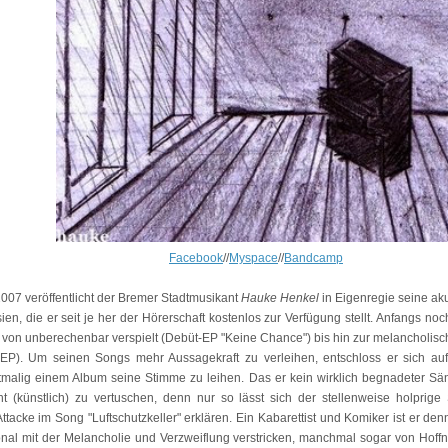
Facebook
//
Myspace
//
Bandcamp
 2007 veröffentlicht der Bremer Stadtmusikant
Hauke Henkel
in Eigenregie seine a
sien, die er seit je her der Hörerschaft kostenlos zur Verfügung stellt. Anfangs n
 von unberechenbar verspielt (Debüt-EP "Keine Chance") bis hin zur melancholisc
EP). Um seinen Songs mehr Aussagekraft zu verleihen, entschloss er sich auf
stmalig einem Album seine Stimme zu leihen. Das er kein wirklich begnadeter Sän
cht (künstlich) zu vertuschen, denn nur so lässt sich der stellenweise holprig
Attacke im Song "Luftschutzkeller" erklären. Ein Kabarettist und Komiker ist er den
nal mit der Melancholie und Verzweiflung verstricken, manchmal sogar von Hoffn