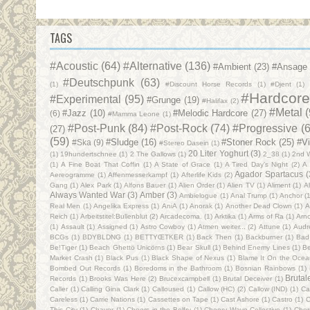
TAGS
#Acoustic
(64)
#Alternative
(136)
#Ambient
(23)
#Ansage
#Deutschpunk
(63)
(1)
#Discount Horse Records
(1)
#Djent
(1)
#Hardcor
#Experimental
(95)
#Grunge
(19)
#Halifax
(2)
#Metal
#Jazz
(10)
#Melodic Hardcore
(27)
(6)
#Mamma Leone
(1)
#Post-Punk
(84)
#Post-Rock
(74)
#Progressive
(
(27)
(59)
#Sludge
(16)
#Stoner Rock
(25)
#V
#Ska
(9)
#Stereo Dasein
(1)
20 Liter Yoghurt
(3)
(1)
19hundertschnee
(1)
2 The Gallows
(1)
2_38
(1)
2nd 
(1)
A Fine Boat That Coffin
(1)
A State of Grace
(1)
A Tired Day's Night
(2)
A
Agador Spartacus
(
Aereogramme
(1)
Affenmesserkampf
(1)
Afterlife Kids
(2)
Gang
(1)
Alex Park
(1)
Alfons Bauer
(1)
Alien Order
(1)
Alien TV
(1)
Aliment
(1)
Al
Always Wanted War
(3)
Amber
(3)
Ambielogue
(1)
Anal Trump
(1)
Anchor
(1
Real Men
(1)
Angelika Express
(1)
AniA
(1)
Anorak
(1)
Another Dead Clown
(1)
A
Reich
(1)
Arbeitstitel:Bullenblut
(2)
Arcadecoma.
(1)
Arktika
(1)
Arms of Ra
(1)
Arn
(1)
Assault‎
(1)
Assigned
(1)
Astro Cowboy
(1)
Atmen weiter...
(2)
Attune
(1)
Audr
BCGs
(1)
BDYBLDNG
(1)
BETTYŒTKER
(1)
Back Then
(1)
Backburner
(1)
Bad
Be!Tiger
(1)
Beach Ghettö Unicörns
(1)
Bear Skull
(1)
Behind Enemy Lines
(1)
Be
Market Crash
(1)
Black Pus
(1)
Black Shape of Nexus
(1)
Blame It On the Oce
Bombed Out Records
(1)
Boredoms in the Bathroom
(1)
Bosnian Rainbows
(1)
Bruta
Records
(1)
Brooks Was Here
(2)
Brucexcampbell
(1)
Brutal Deceiver
(1)
Caller
(1)
Calling Gina Clark
(1)
Calloused
(1)
Callow (HC)
(2)
Callow (IND)
(1)
Ca
Careless
(1)
Carrie Nations
(1)
Cassettes on Tape
(1)
Cast Ashore
(1)
Castro
(1)
C
This City
(1)
Chaver
(1)
Cheers in the Belfry
(1)
Cheery Wave Collective
(1)
Cher