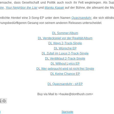
ensache, dass Gesellschaft und Politik auch noch ihr Fett wegkriegen. Als Supp
tre
,
Your Neighbor the Liar
und
Manku Kapak
auf der Bühne, die allesamt die Mus
ntlichte
Henkel
eine 3-Song-EP unter dem Namen
Quarzsanduhr
, die sich stili
ungsbedürftigeren Gesang von seinem anderen Releases unterscheidet.
DL Sommer Album
DL Versteckspiel vor der Realität Album
DL Ways 2-Track-Single
DL Wünsche EP
DL Zufall im Luxus 2-Track-Single
DL Ventilklaut 2-Track-Single
DL Without Lyrics EP
DL Wer gebraucht wird ist nicht frei Single
DL Keine Chance EP
DL Quarzsanduhr - s/t EP
Buy via Mail to >hauke@donthush.com<
t
Startseite