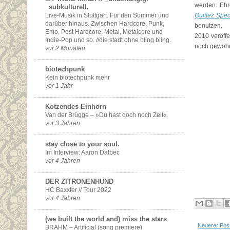
werden. Ehr
_subkulturell.
Live-Musik in Stuttgart. Für den Sommer und
Quittez Spec
darüber hinaus. Zwischen Hardcore, Punk,
benutzen.
Emo, Post Hardcore, Metal, Metalcore und
2010 veröffe
Indie-Pop und so. //die stadt ohne bling bling.
noch gewöhn
vor 2 Monaten
biotechpunk
Kein biotechpunk mehr
vor 1 Jahr
Kotzendes Einhorn
Van der Brügge – »Du hast doch noch Zeit«
vor 3 Jahren
stay close to your soul.
Im Interview: Aaron Dalbec
vor 4 Jahren
DER ZITRONENHUND
HC Baxxter // Tour 2022
vor 4 Jahren
(we built the world and) miss the stars
Neuerer Pos
BRAHM – Artificial (song premiere)