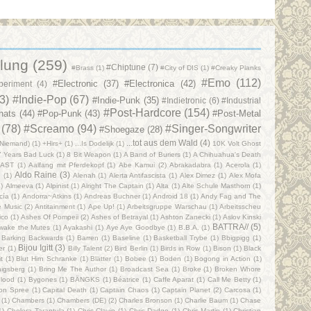
lung
(259)
#Chiptune
(7)
#Brass
(1)
#City of DIS
(1)
#Creaky Planks
#Emo
(112)
#Electronic
(37)
#Electronica
(42)
periment
(4)
3)
#Indie-Pop
(67)
#Indie-Punk
(35)
#Indietronic
(6)
#Industrial
#Post-Hardcore
(154)
nats
(44)
#Pop-Punk
(43)
#Post-Metal
(78)
#Screamo
(94)
#Singer-Songwriter
#Shoegaze
(28)
...tot aus dem Wald
(4)
(Niemand)
(1)
+Hirs+
(1)
...Is Dodelijk
(1)
10K Volt Ghost
7 Years Bad Luck
(1)
8 Bit Weapon
(1)
A Band of Buriers
(1)
A Chihuahua's Death
AST
(1)
Aalfang mit Pferdekopf
(1)
Abe Kamui
(2)
Abrakadabra
(1)
Acerola
(1)
Aldo Raine
(3)
d
(1)
Alenah
(1)
Alerta Antifascista
(1)
Alex Dimez
(1)
Alex Mofa
1)
Almeeva
(1)
Alpinist
(1)
Alright The Captain
(1)
Alta
(1)
Alte Schule Masthorn
(1)
cía
(1)
Andorra~Atkins
(1)
Andreas Buchner
(1)
Android 18
(1)
Andy Fag and The
e Music
(2)
Antitainment
(1)
Ape Up!
(1)
Arbeitsgruppe Warschau
(1)
Arbeitsscheu
ico
(1)
Ashes Of Pompeii
(2)
Ashes of Betrayal
(1)
Ashton Zanecki
(1)
Aslov Kinski
BATTRA//
(5)
wake the Mutes
(1)
Ayakashi
(1)
Aye Aye Goodbye
(1)
B.B.A.
(1)
Barking Backwards
(1)
Barren
(1)
Baseline
(1)
Basketball Trybe
(1)
Bbigpigg
(1)
Bijou Igitt
(3)
er
(1)
Billy Talent
(2)
Bird Berlin
(1)
Birds in Row
(1)
Bison
(1)
Black
t
(1)
Blut Hirn Schranke
(1)
Blätter
(1)
Bobee
(1)
Boden
(1)
Bogong in Action
(1)
nigsberg
(1)
Bring Me The Author
(1)
Broadcast Sea
(1)
Broke
(1)
Broken Whore
lood
(1)
Bygones
(1)
BÄNGKS
(1)
Béatrice
(1)
Caffe Aparat
(1)
Call Me Betty
(1)
on Spree
(1)
Capital Death‎
(1)
Captain Chaos
(1)
Captain Planet
(2)
Carcosa
(1)
(1)
Chambers
(1)
Chambers (DE)
(2)
Charles Bronson
(1)
Charlie Baum
(1)
Chase
1)
Cholera Tarantula
(1)
Chris Clavin
(1)
Chris Dadge
(1)
Chris Martin
(1)
Christian