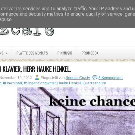
deliver its services and to analyze traffic. Your IP address and 
formance and security metrics to ensure quality of service, gen
abuse.
»
NS
PLATTE DES MONATS
PINMUSIK
PROMOBOX
M KLAVIER, HERR HAUKE HENKEL.
 November 19, 2012
Eingestellt von
Serious Crusty
3 Kommentare
c
,
#Download
,
#Singer-Songwriter
,
Hauke Henkel
,
Quarzsanduhr