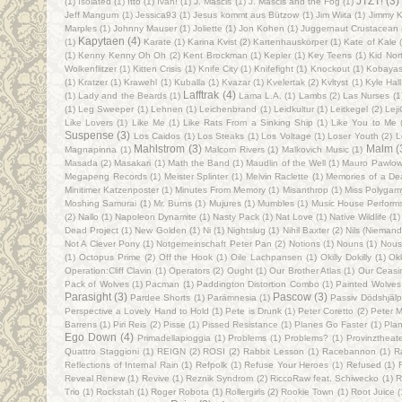
JTZT!
(3)
(1)
Isolated
(1)
Itto
(1)
Ivan!
(1)
J. Mascis
(1)
J. Mascis and the Fog
(1)
Jeff Mangum
(1)
Jessica93
(1)
Jesus kommt aus Bützow
(1)
Jim Wiita
(1)
Jimmy K
Marples
(1)
Johnny Mauser
(1)
Joliette
(1)
Jon Kohen
(1)
Juggernaut Crustacean
Kapytaen
(4)
(1)
Karate
(1)
Karina Kvist
(2)
Kartenhauskörper
(1)
Kate of Kale
(1)
Kenny Kenny Oh Oh
(2)
Kent Brockman
(1)
Kepler
(1)
Key Teens
(1)
Kid Nor
Wolkenflitzer
(1)
Kitten Crisis
(1)
Knife City
(1)
Knifefight
(1)
Knockout
(1)
Kobayas
(1)
Kratzer
(1)
Krawehl
(1)
Kuballa
(1)
Kvazar
(1)
Kvelertak
(2)
Kvltyst
(1)
Kyle Hall
Lafftrak
(4)
(1)
Lady and the Beards‎
(1)
Lama L.A.
(1)
Lambs
(2)
Las Nurses
(1
(1)
Leg Sweeper
(1)
Lehnen
(1)
Leichenbrand
(1)
Leidkultur
(1)
Leitkegel
(2)
Lej
Like Lovers
(1)
Like Me‎
(1)
Like Rats From a Sinking Ship
(1)
Like You to Me
Suspense
(3)
Los Caidos
(1)
Los Steaks
(1)
Los Voltage
(1)
Loser Youth
(2)
L
Mahlstrom
(3)
Malm
(
Magnapinna
(1)
Malcom Rivers
(1)
Malkovich Music
(1)
Masada
(2)
Masakari
(1)
Math the Band
(1)
Maudlin of the Well
(1)
Mauro Pawlow
Megapeng Records
(1)
Meister Splinter
(1)
Melvin Raclette
(1)
Memories of a D
Minitimer Katzenposter
(1)
Minutes From Memory
(1)
Misanthrop
(1)
Miss Polygam
Moshing Samurai
(1)
Mr. Burns
(1)
Mujures
(1)
Mumbles
(1)
Music House Performs
(2)
Nallo
(1)
Napoleon Dynamite
(1)
Nasty Pack
(1)
Nat Love
(1)
Native Wildlife
(1)
Dead Project
(1)
New Golden
(1)
Ni
(1)
Nightslug
(1)
Nihil Baxter
(2)
Nils (Niemand
Not A Clever Pony
(1)
Notgemeinschaft Peter Pan
(2)
Notions
(1)
Nouns
(1)
Nous
(1)
Octopus Prime
(2)
Off the Hook
(1)
Oile Lachpansen
(1)
Okilly Dokilly
(1)
Ok
Operation:Cliff Clavin
(1)
Operators
(2)
Ought
(1)
Our Brother Atlas
(1)
Our Ceasi
Pack of Wolves
(1)
Pacman
(1)
Paddington Distortion Combo
(1)
Painted Wolves
Parasight
(3)
Pascow
(3)
Pardee Shorts
(1)
Parämnesia
(1)
Passiv Dödshjälp
Perspective a Lovely Hand to Hold
(1)
Pete is Drunk
(1)
Peter Coretto
(2)
Peter M
Barrens
(1)
Piri Reis
(2)
Pisse
(1)
Pissed Resistance
(1)
Planes Go Faster
(1)
Pla
Ego Down
(4)
Primadellapioggia
(1)
Problems
(1)
Problems?
(1)
Provinztheat
Quattro Staggioni
(1)
REIGN
(2)
ROSI
(2)
Rabbit Lesson
(1)
Racebannon
(1)
R
Reflections of Internal Rain
(1)
Refpolk
(1)
Refuse Your Heroes
(1)
Refused
(1)
Reveal Renew
(1)
Revive
(1)
Reznik Syndrom
(2)
RiccoRaw feat. Schiwecko
(1)
R
Trio
(1)
Rockstah
(1)
Roger Robota
(1)
Rollergirls
(2)
Rookie Town
(1)
Root Juice
(