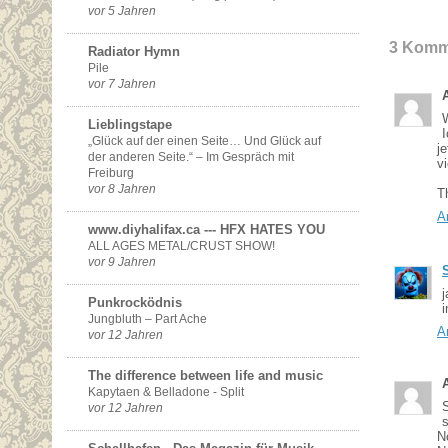
vor 5 Jahren
3 Komm
Radiator Hymn
Pile
vor 7 Jahren
Lieblingstape
„Glück auf der einen Seite… Und Glück auf
j
der anderen Seite.“ – Im Gespräch mit
v
Freiburg
vor 8 Jahren
T
A
www.diyhalifax.ca --- HFX HATES YOU
ALL AGES METAL/CRUST SHOW!
vor 9 Jahren
Punkrocködnis
Jungbluth – Part Ache
A
vor 12 Jahren
The difference between life and music
Kapytaen & Belladone - Split
vor 12 Jahren
s
N