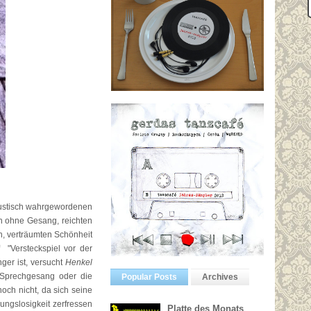
kustisch wahrgewordenen
och ohne Gesang, reichten
h, verträumten Schönheit
 "Versteckspiel vor der
ger ist, versucht
Henkel
e Sprechgesang oder die
Popular Posts
Archives
noch nicht, da sich seine
ungslosigkeit zerfressen
Platte des Monats