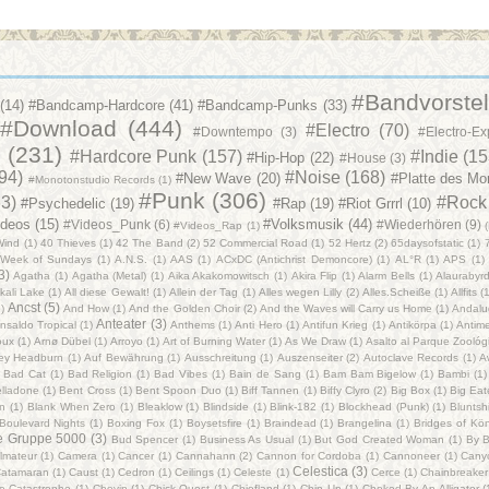
#Bandvorstel
(14)
#Bandcamp-Hardcore
(41)
#Bandcamp-Punks
(33)
#Download
(444)
#Electro
(70)
#Downtempo
(3)
#Electro-Ex
e
(231)
#Hardcore Punk
(157)
#Indie
(15
#Hip-Hop
(22)
#House
(3)
(94)
#Noise
(168)
#New Wave
(20)
#Platte des Mo
#Monotonstudio Records
(1)
#Punk
(306)
63)
#Rock
#Psychedelic
(19)
#Rap
(19)
#Riot Grrrl
(10)
ideos
(15)
#Volksmusik
(44)
#Videos_Punk
(6)
#Wiederhören
(9)
#Videos_Rap
(1)
Wind
(1)
40 Thieves
(1)
42 The Band
(2)
52 Commercial Road
(1)
52 Hertz
(2)
65daysofstatic
(1)
 Week of Sundays
(1)
A.N.S.
(1)
AAS
(1)
ACxDC (Antichrist Demoncore)
(1)
AL°R
(1)
APS
(1)
3)
Agatha
(1)
Agatha (Metal)
(1)
Aika Akakomowitsch
(1)
Akira Flip
(1)
Alarm Bells
(1)
Alaurabyr
kali Lake
(1)
All diese Gewalt!
(1)
Allein der Tag
(1)
Alles wegen Lilly
(2)
Alles.Scheiße
(1)
Allfits
(
Ancst
(5)
)
And How
(1)
And the Golden Choir
(2)
And the Waves will Carry us Home
(1)
Andalu
Anteater
(3)
nsaldo Tropical
(1)
Anthems‎
(1)
Anti Hero
(1)
Antifun Krieg
(1)
Antikörpa
(1)
Antim
oux
(1)
Arnø Dübel
(1)
Arroyo
(1)
Art of Burning Water
(1)
As We Draw
(1)
Asalto al Parque Zoológ
ey Headburn
(1)
Auf Bewährung
(1)
Ausschreitung
(1)
Auszenseiter
(2)
Autoclave Records
(1)
A
 Bad Cat
(1)
Bad Religion
(1)
Bad Vibes
(1)
Bain de Sang
(1)
Bam Bam Bigelow
(1)
Bambi
(1)
lladone
(1)
Bent Cross
(1)
Bent Spoon Duo
(1)
Biff Tannen
(1)
Biffy Clyro
(2)
Big Box
(1)
Big Eat
an
(1)
Blank When Zero
(1)
Bleaklow
(1)
Blindside
(1)
Blink-182
(1)
Blockhead (Punk)
(1)
Bluntshi
Boulevard Nights
(1)
Boxing Fox
(1)
Boysetsfire
(1)
Braindead
(1)
Brangelina
(1)
Bridges of Kö
le Gruppe 5000
(3)
Bud Spencer
(1)
Business As Usual
(1)
But God Created Woman
(1)
By B
lmateur
(1)
Camera
(1)
Cancer
(1)
Cannahann
(2)
Cannon for Cordoba
(1)
Cannoneer
(1)
Cany
Celestica
(3)
atamaran
(1)
Caust
(1)
Cedron
(1)
Ceilings
(1)
Celeste
(1)
Cerce
(1)
Chainbreaker
e Catastrophe
(1)
Chevin
(1)
Chick Quest
(1)
Chiefland
(1)
Chin Up
(1)
Choked By An Alligator
(