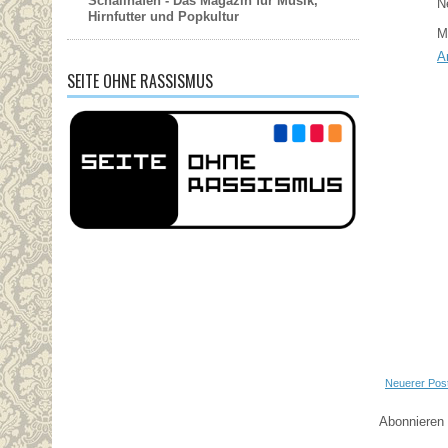
Schallhafen - Das Magazin für Musik,
N
Hirnfutter und Popkultur
M
A
SEITE OHNE RASSISMUS
Neuerer Pos
Abonnieren